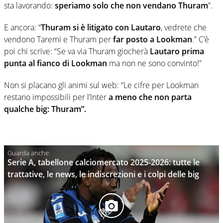
sta lavorando:
speriamo solo che non vendano Thuram
”.
E ancora: “
Thuram si è litigato con Lautaro
, vedrete che
vendono Taremi e Thuram per
far posto a Lookman
.” C’è
poi chi scrive: “Se va via Thuram giocherà
Lautaro prima
punta al fianco di Lookman
ma non ne sono convinto!”
Non si placano gli animi sul web: “Le cifre per Lookman
restano impossibili per l’Inter
a meno che non parta
qualche big: Thuram”.
Serie A, tabellone calciomercato 2025-2026: tutte le
trattative, le news, le indiscrezioni e i colpi delle big