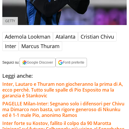
GETTY
Ademola Lookman
Atalanta
Cristian Chivu
Inter
Marcus Thuram
Seguici su:
Google Discover
Fonti preferite
Leggi anche:
Inter, Lautaro e Thuram non giocheranno la prima di A,
ecco perchè. Tutto sulle spalle di Pio Esposito ma la
garanzia è Stankovic
PAGELLE Milan-Inter: Segnano solo i difensori per Chivu
ma Dimarco non basta, un rigore generoso di Nkunku
ed è 1-1 male Pio, anonimo Ramos
Inter forte su Kostov, fallito il colpo da 90 Marotta
“ripiega” sul futuro: Calhanoglu più vicino al Fenerbahce