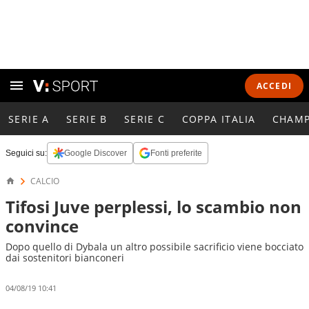
ACCEDI
SERIE A
SERIE B
SERIE C
COPPA ITALIA
CHAMP
Seguici su:
Google Discover
Fonti preferite
CALCIO
Tifosi Juve perplessi, lo scambio non
convince
Dopo quello di Dybala un altro possibile sacrificio viene bocciato
dai sostenitori bianconeri
04/08/19 10:41