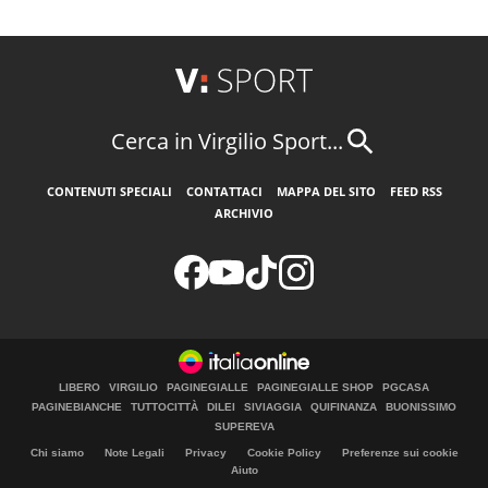
Cerca in Virgilio Sport...
CONTENUTI SPECIALI
CONTATTACI
MAPPA DEL SITO
FEED RSS
ARCHIVIO
LIBERO
VIRGILIO
PAGINEGIALLE
PAGINEGIALLE SHOP
PGCASA
PAGINEBIANCHE
TUTTOCITTÀ
DILEI
SIVIAGGIA
QUIFINANZA
BUONISSIMO
SUPEREVA
Chi siamo
Note Legali
Privacy
Cookie Policy
Preferenze sui cookie
Aiuto