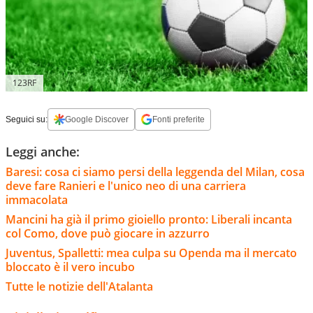
123RF
Seguici su:
Google Discover
Fonti preferite
Leggi anche:
Baresi: cosa ci siamo persi della leggenda del Milan, cosa
deve fare Ranieri e l'unico neo di una carriera
immacolata
Mancini ha già il primo gioiello pronto: Liberali incanta
col Como, dove può giocare in azzurro
Juventus, Spalletti: mea culpa su Openda ma il mercato
bloccato è il vero incubo
Tutte le notizie dell'Atalanta