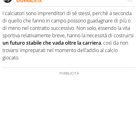
GIORNALISTA
Giornalista pubblicista, appassionato di sport ma calcio e
tennis restano un capitolo ineguagliabile. Ho capito che il
I calciatori sono imprenditori di sé stessi, perché a seconda
calcio è una cosa seria quando ho pianto nel giorno in
di quello che fanno in campo possono guadagnare di più o
cui Del Piero ha smesso di giocare. Ho scoperto che dopo
di meno nel contratto successivo. Non solo, essendo la vita
Federer e Nadal il tennis ha vita ancora lunga quando un
sportiva relativamente breve, hanno la necessità di costruirsi
giovanissimo italiano fulvo di 19 anni - era il 2020 -
esultava a Sofia per la prima volta in carriera
un futuro stabile che vada oltre la carriera
, così da non
trovarsi impreparati nel momento dell’addio al calcio
giocato.