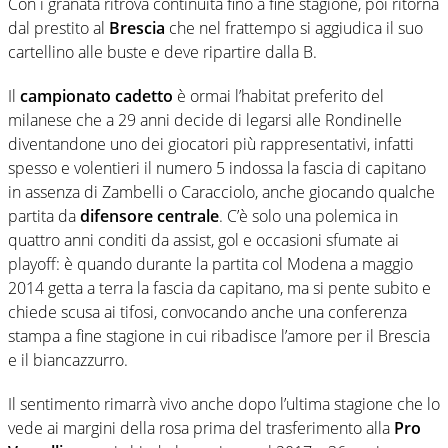
Con i granata ritrova continuità fino a fine stagione, poi ritorna
dal prestito al
Brescia
che nel frattempo si aggiudica il suo
cartellino alle buste e deve ripartire dalla B.
Il
campionato cadetto
è ormai l’habitat preferito del
milanese che a 29 anni decide di legarsi alle Rondinelle
diventandone uno dei giocatori più rappresentativi, infatti
spesso e volentieri il numero 5 indossa la fascia di capitano
in assenza di Zambelli o Caracciolo, anche giocando qualche
partita da
difensore centrale
. C’è solo una polemica in
quattro anni conditi da assist, gol e occasioni sfumate ai
playoff: è quando durante la partita col Modena a maggio
2014 getta a terra la fascia da capitano, ma si pente subito e
chiede scusa ai tifosi, convocando anche una conferenza
stampa a fine stagione in cui ribadisce l’amore per il Brescia
e il biancazzurro.
Il sentimento rimarrà vivo anche dopo l’ultima stagione che lo
vede ai margini della rosa prima del trasferimento alla
Pro