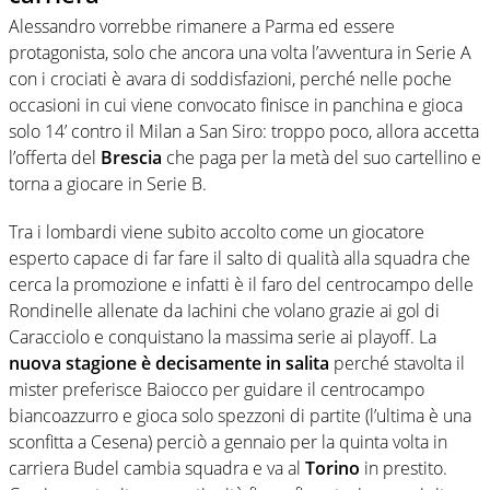
Alessandro vorrebbe rimanere a Parma ed essere
protagonista, solo che ancora una volta l’avventura in Serie A
con i crociati è avara di soddisfazioni, perché nelle poche
occasioni in cui viene convocato finisce in panchina e gioca
solo 14’ contro il Milan a San Siro: troppo poco, allora accetta
l’offerta del
Brescia
che paga per la metà del suo cartellino e
torna a giocare in Serie B.
Tra i lombardi viene subito accolto come un giocatore
esperto capace di far fare il salto di qualità alla squadra che
cerca la promozione e infatti è il faro del centrocampo delle
Rondinelle allenate da Iachini che volano grazie ai gol di
Caracciolo e conquistano la massima serie ai playoff. La
nuova stagione è decisamente in salita
perché stavolta il
mister preferisce Baiocco per guidare il centrocampo
biancoazzurro e gioca solo spezzoni di partite (l’ultima è una
sconfitta a Cesena) perciò a gennaio per la quinta volta in
carriera Budel cambia squadra e va al
Torino
in prestito.