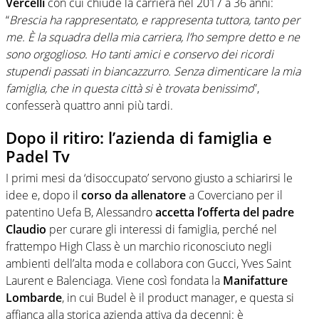
Vercelli
con cui chiude la carriera nel 2017 a 36 anni:
“
Brescia ha rappresentato, e rappresenta tuttora, tanto per
me. È la squadra della mia carriera, l’ho sempre detto e ne
sono orgoglioso. Ho tanti amici e conservo dei ricordi
stupendi passati in biancazzurro. Senza dimenticare la mia
famiglia, che in questa città si è trovata benissimo
”,
confesserà quattro anni più tardi.
Dopo il ritiro: l’azienda di famiglia e
Padel Tv
I primi mesi da ‘disoccupato’ servono giusto a schiarirsi le
idee e, dopo il
corso da allenatore
a Coverciano per il
patentino Uefa B, Alessandro
accetta l’offerta del padre
Claudio
per curare gli interessi di famiglia, perché nel
frattempo High Class è un marchio riconosciuto negli
ambienti dell’alta moda e collabora con Gucci, Yves Saint
Laurent e Balenciaga. Viene così fondata la
Manifatture
Lombarde
, in cui Budel è il product manager, e questa si
affianca alla storica azienda attiva da decenni: è