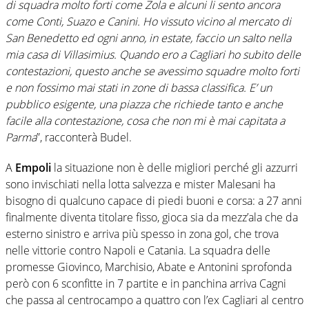
di squadra molto forti come Zola e alcuni li sento ancora
come Conti, Suazo e Canini. Ho vissuto vicino al mercato di
San Benedetto ed ogni anno, in estate, faccio un salto nella
mia casa di Villasimius. Quando ero a Cagliari ho subito delle
contestazioni, questo anche se avessimo squadre molto forti
e non fossimo mai stati in zone di bassa classifica. E’ un
pubblico esigente, una piazza che richiede tanto e anche
facile alla contestazione, cosa che non mi è mai capitata a
Parma
”, racconterà Budel.
A
Empoli
la situazione non è delle migliori perché gli azzurri
sono invischiati nella lotta salvezza e mister Malesani ha
bisogno di qualcuno capace di piedi buoni e corsa: a 27 anni
finalmente diventa titolare fisso, gioca sia da mezz’ala che da
esterno sinistro e arriva più spesso in zona gol, che trova
nelle vittorie contro Napoli e Catania. La squadra delle
promesse Giovinco, Marchisio, Abate e Antonini sprofonda
però con 6 sconfitte in 7 partite e in panchina arriva Cagni
che passa al centrocampo a quattro con l’ex Cagliari al centro