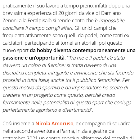
praticamente il suo lavoro a tempo pieno, infatti dopo una
brevissima esperienza di 20 giorni da vice di Damiano
Zenoni alla Feralpisalò si rende conto che è
impossibile
conciliare il campo con gli affari
. Gli unici campi che
frequenta attivamente sono quelli da padel, come tanti ex
calciatori, partecipando ai tornei amatoriali, poi questo
nuovo sport
da hobby diventa contemporaneamente una
passione e un’opportunità
. “
Tra me e il padel c’è stato
davvero un colpo di fulmine: si tratta davvero di una
disciplina completa, intrigante e avvincente che sta facendo
proseliti in tutta Italia, anche tra il pubblico femminile. Per
questo motivo da sportivo e da imprenditore ho scelto di
credere in un progetto come questo, perché credo
fermamente nelle potenzialità di questo sport che coniuga
perfettamente agonismo e divertimento
”.
Così insieme a
Nicola Amoruso
, ex compagno di squadra
nella seconda avventura a Parma, inizia a gestire da
settembre 2021 un centro sportivo all’interno del castello di