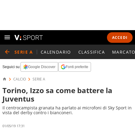
ACCEDI
SERIE A
CALENDARIO
CLASSIFICA
MARCATO
Seguici su:
Google Discover
Fonti preferite
CALCIO
SERIE A
Torino, Izzo sa come battere la
Juventus
Il centrocampista granata ha parlato ai microfoni di Sky Sport in
vista del derby contro i bianconeri.
01/05/19 17:31