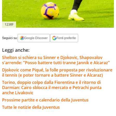
123RF
Seguici su:
Google Discover
Fonti preferite
Leggi anche:
Shelton si schiera su Sinner e Djokovic, Shapovalov
s'arrende: "Posso battere tutti tranne Jannik e Alcaraz"
Djokovic come Piqué, la folle proposta per rivoluzionare
il tennis (e poter tornare a battere Sinner e Alcaraz)
Torino, doppio colpo dalla Fiorentina e il ritorno di
Darmian: Cairo sblocca il mercato e Petrachi punta
anche Livakovic
Prossime partite e calendario della Juventus
Tutte le notizie della Juventus