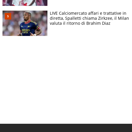
LIVE Calciomercato affari e trattative in
diretta, Spalletti chiama Zirkzee, il Milan
valuta il ritorno di Brahim Diaz