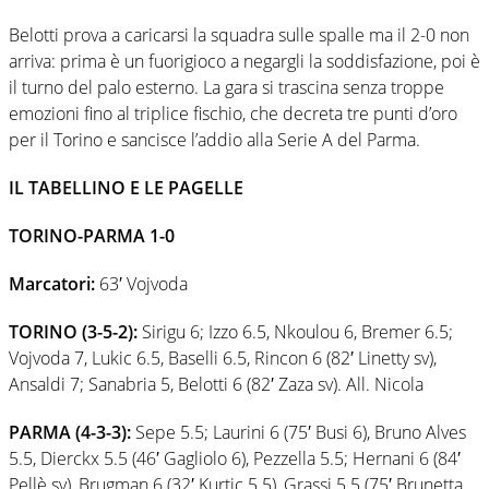
Belotti prova a caricarsi la squadra sulle spalle ma il 2-0 non
arriva: prima è un fuorigioco a negargli la soddisfazione, poi è
il turno del palo esterno. La gara si trascina senza troppe
emozioni fino al triplice fischio, che decreta tre punti d’oro
per il Torino e sancisce l’addio alla Serie A del Parma.
IL TABELLINO E LE PAGELLE
TORINO-PARMA 1-0
Marcatori:
63′ Vojvoda
TORINO (3-5-2):
Sirigu 6; Izzo 6.5, Nkoulou 6, Bremer 6.5;
Vojvoda 7, Lukic 6.5, Baselli 6.5, Rincon 6 (82′ Linetty sv),
Ansaldi 7; Sanabria 5, Belotti 6 (82′ Zaza sv). All. Nicola
PARMA (4-3-3):
Sepe 5.5; Laurini 6 (75′ Busi 6), Bruno Alves
5.5, Dierckx 5.5 (46′ Gagliolo 6), Pezzella 5.5; Hernani 6 (84′
Pellè sv), Brugman 6 (32′ Kurtic 5.5), Grassi 5.5 (75′ Brunetta