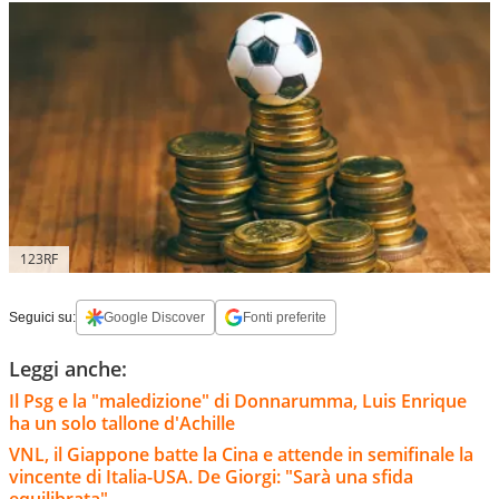
123RF
Seguici su:
Google Discover
Fonti preferite
Leggi anche:
Il Psg e la "maledizione" di Donnarumma, Luis Enrique
ha un solo tallone d'Achille
VNL, il Giappone batte la Cina e attende in semifinale la
vincente di Italia-USA. De Giorgi: "Sarà una sfida