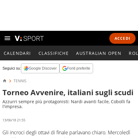
ACCEDI
CALENDARI
CLASSIFICHE
AUSTRALIAN OPEN
RO
Seguici su:
Google Discover
Fonti preferite
TENNIS
Torneo Avvenire, italiani sugli scudi
Azzurri sempre più protagonisti: Nardi avanti facile, Cobolli fa
l'impresa.
13/06/18 21:55
Gli incroci degli ottavi di finale parlavano chiaro. Mercoledì