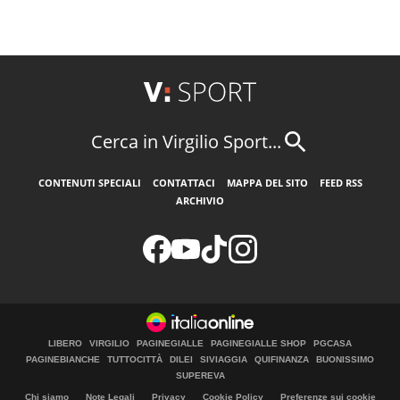
Cerca in Virgilio Sport...
CONTENUTI SPECIALI
CONTATTACI
MAPPA DEL SITO
FEED RSS
ARCHIVIO
LIBERO
VIRGILIO
PAGINEGIALLE
PAGINEGIALLE SHOP
PGCASA
PAGINEBIANCHE
TUTTOCITTÀ
DILEI
SIVIAGGIA
QUIFINANZA
BUONISSIMO
SUPEREVA
Chi siamo
Note Legali
Privacy
Cookie Policy
Preferenze sui cookie