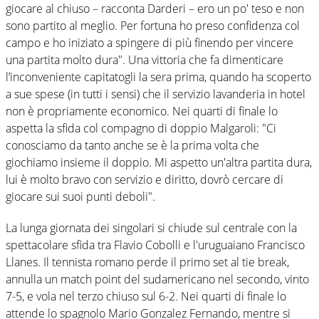
giocare al chiuso – racconta Darderi – ero un po' teso e non
sono partito al meglio. Per fortuna ho preso confidenza col
campo e ho iniziato a spingere di più finendo per vincere
una partita molto dura". Una vittoria che fa dimenticare
l’inconveniente capitatogli la sera prima, quando ha scoperto
a sue spese (in tutti i sensi) che il servizio lavanderia in hotel
non è propriamente economico. Nei quarti di finale lo
aspetta la sfida col compagno di doppio Malgaroli: "Ci
conosciamo da tanto anche se è la prima volta che
giochiamo insieme il doppio. Mi aspetto un'altra partita dura,
lui è molto bravo con servizio e diritto, dovrò cercare di
giocare sui suoi punti deboli".
La lunga giornata dei singolari si chiude sul centrale con la
spettacolare sfida tra Flavio Cobolli e l'uruguaiano Francisco
Llanes. Il tennista romano perde il primo set al tie break,
annulla un match point del sudamericano nel secondo, vinto
7-5, e vola nel terzo chiuso sul 6-2. Nei quarti di finale lo
attende lo spagnolo Mario Gonzalez Fernando, mentre si