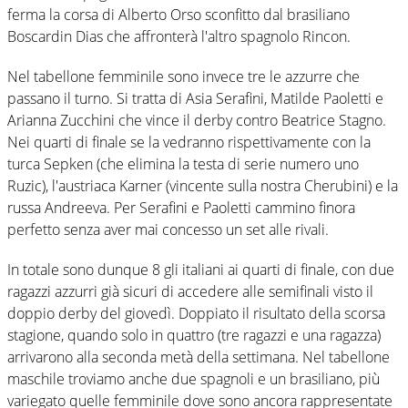
ferma la corsa di Alberto Orso sconfitto dal brasiliano
Boscardin Dias che affronterà l'altro spagnolo Rincon.
Nel tabellone femminile sono invece tre le azzurre che
passano il turno. Si tratta di Asia Serafini, Matilde Paoletti e
Arianna Zucchini che vince il derby contro Beatrice Stagno.
Nei quarti di finale se la vedranno rispettivamente con la
turca Sepken (che elimina la testa di serie numero uno
Ruzic), l'austriaca Karner (vincente sulla nostra Cherubini) e la
russa Andreeva. Per Serafini e Paoletti cammino finora
perfetto senza aver mai concesso un set alle rivali.
In totale sono dunque 8 gli italiani ai quarti di finale, con due
ragazzi azzurri già sicuri di accedere alle semifinali visto il
doppio derby del giovedì. Doppiato il risultato della scorsa
stagione, quando solo in quattro (tre ragazzi e una ragazza)
arrivarono alla seconda metà della settimana. Nel tabellone
maschile troviamo anche due spagnoli e un brasiliano, più
variegato quelle femminile dove sono ancora rappresentate