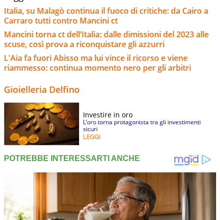
Italia, su Malagò continua il fuoco di critiche: da Cairo a
Carraro tutti contro Mancini ct
Mancini torna ct dell’Italia: dalle dimissioni del 2023 alle
scuse, così prova a riconquistare gli azzurri
L'Aia fa fuori Abisso ma lui vince il ricorso e viene
riammesso: continua momento nero per gli arbitri
Gioielleria Delfino
Investire in oro
L’oro torna protagonista tra gli investimenti
sicuri
LEGGI