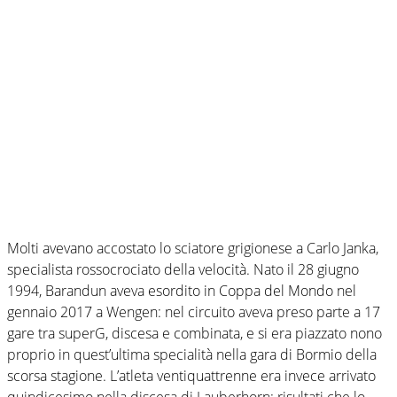
Molti avevano accostato lo sciatore grigionese a Carlo Janka,
specialista rossocrociato della velocità. Nato il 28 giugno
1994, Barandun aveva esordito in Coppa del Mondo nel
gennaio 2017 a Wengen: nel circuito aveva preso parte a 17
gare tra superG, discesa e combinata, e si era piazzato nono
proprio in quest’ultima specialità nella gara di Bormio della
scorsa stagione. L’atleta ventiquattrenne era invece arrivato
quindicesimo nella discesa di Lauberhorn: risultati che lo