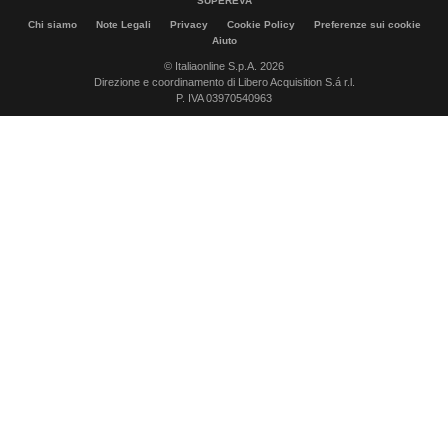
SUPEREVA
Chi siamo
Note Legali
Privacy
Cookie Policy
Preferenze sui cookie
Aiuto
© Italiaonline S.p.A. 2026
Direzione e coordinamento di Libero Acquisition S.á r.l.
P. IVA 03970540963