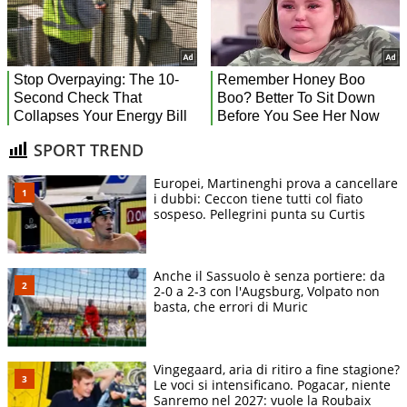
SPORT TREND
Europei, Martinenghi prova a cancellare
i dubbi: Ceccon tiene tutti col fiato
sospeso. Pellegrini punta su Curtis
Anche il Sassuolo è senza portiere: da
2-0 a 2-3 con l'Augsburg, Volpato non
basta, che errori di Muric
Vingegaard, aria di ritiro a fine stagione?
Le voci si intensificano. Pogacar, niente
Sanremo nel 2027: vuole la Roubaix