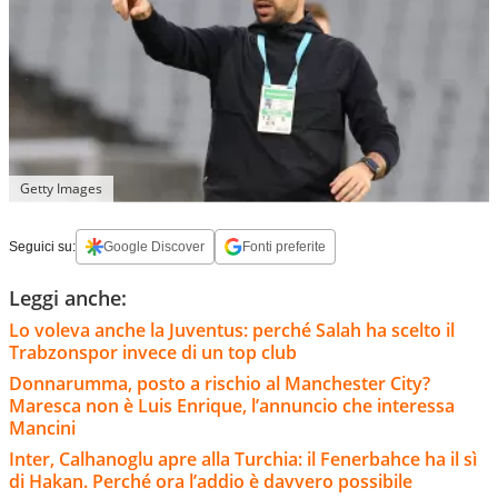
Getty Images
Seguici su:
Google Discover
Fonti preferite
Leggi anche:
Lo voleva anche la Juventus: perché Salah ha scelto il
Trabzonspor invece di un top club
Donnarumma, posto a rischio al Manchester City?
Maresca non è Luis Enrique, l’annuncio che interessa
Mancini
Inter, Calhanoglu apre alla Turchia: il Fenerbahce ha il sì
di Hakan. Perché ora l’addio è davvero possibile