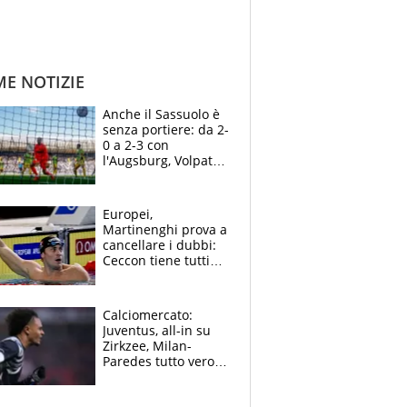
ME NOTIZIE
Anche il Sassuolo è
senza portiere: da 2-
0 a 2-3 con
l'Augsburg, Volpato
non basta, che
errori di Muric
Europei,
Martinenghi prova a
cancellare i dubbi:
Ceccon tiene tutti
col fiato sospeso.
Pellegrini punta su
Curtis
Calciomercato:
Juventus, all-in su
Zirkzee, Milan-
Paredes tutto vero,
Lukaku lascia il
Napoli