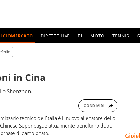
ALCIOMERCATO
DIRETTE LIVE
F1
MOTO
TENNIS
G
eferite
ni in Cina
allo Shenzhen.
CONDIVIDI
ssario tecnico dell’Italia è il nuovo allenatore dello
 Chinese Superleague attualmente penultimo dopo
iornate di campionato.
Gioie