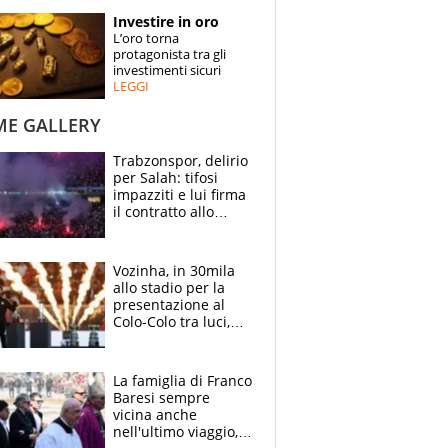
STORIE
Investire in oro
L’oro torna
SPECIALI
protagonista tra gli
investimenti sicuri
LEGGI
ESPERTI
ME GALLERY
CONTATTI
Trabzonspor, delirio
per Salah: tifosi
impazziti e lui firma
il contratto allo
stadio
Vozinha, in 30mila
allo stadio per la
presentazione al
Colo-Colo tra luci,
spettacolo, elicotteri
e paracadutisti
La famiglia di Franco
Baresi sempre
vicina anche
nell'ultimo viaggio,