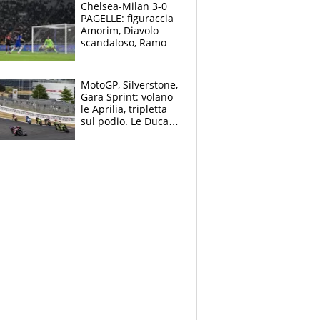
Chelsea-Milan 3-0
PAGELLE: figuraccia
Amorim, Diavolo
scandaloso, Ramos
già rimandato
MotoGP, Silverstone,
Gara Sprint: volano
le Aprilia, tripletta
sul podio. Le Ducati
crollano