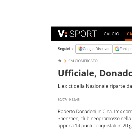
CALCIO
C
Seguici su:
Google Discover
Fonti pr
CALCIOMERCATO
Ufficiale, Donado
L'ex ct della Nazionale riparte d
30/07/19 12:45
Roberto Donadoni in Cina. L’ex commi
Shenzhen, club neopromosso nella
appena 14 punti conquistati in 20 g