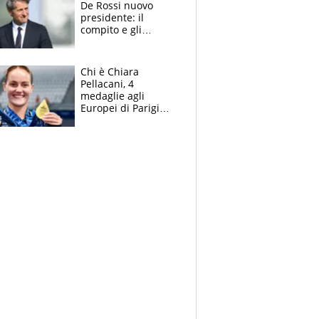
De Rossi nuovo
presidente: il
compito e gli
obiettivi ricevuti dal
figlio Daniele
Chi è Chiara
Pellacani, 4
medaglie agli
Europei di Parigi
2026, papà
Giampaolo
giornalista, mamma
insegnante e il
fratello calciatore