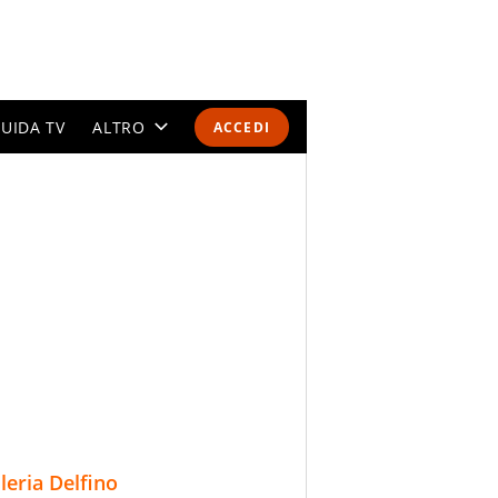
UIDA TV
ALTRO
ACCEDI
CALENDARI E CLASSIFICHE
ALTRI SPORT
MONDIALI 2026
OLIMPIADI
GOSSIP
LIFESTYLE
lleria Delfino