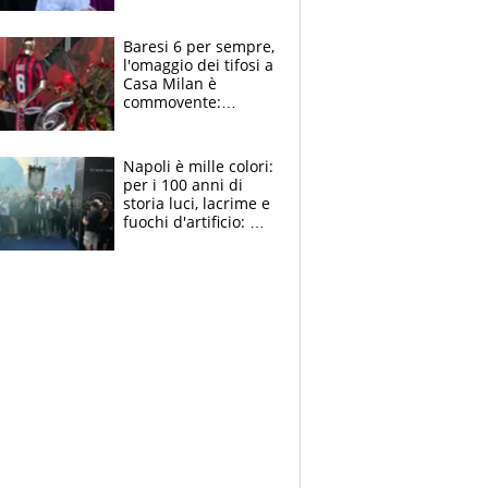
la moglie Maura, i
figli e i suoi cari
circondati
Baresi 6 per sempre,
dall'affetto dei tifosi
l'omaggio dei tifosi a
Casa Milan è
commovente:
maglie, bandiere,
sciarpe, lacrime e
bigliettini
Napoli è mille colori:
per i 100 anni di
storia luci, lacrime e
fuochi d'artificio: De
Laurentiis salta al
coro anti-Juve