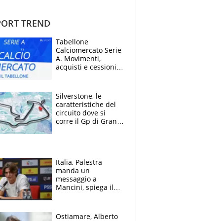
ORT TREND
Tabellone
Calciomercato Serie
A. Movimenti,
acquisti e cessioni:
estate 2026-27
Silverstone, le
caratteristiche del
circuito dove si
corre il Gp di Gran
Bretagna del
Motomondiale
Italia, Palestra
manda un
messaggio a
Mancini, spiega il
motivo del no
all’Inter e lancia
l'alleanza con
Ostiamare, Alberto
Donnarumma