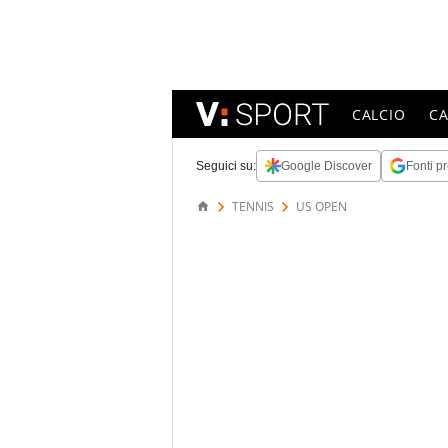
CALCIO
C
Seguici su:
Google Discover
Fonti pr
TENNIS
US OPEN