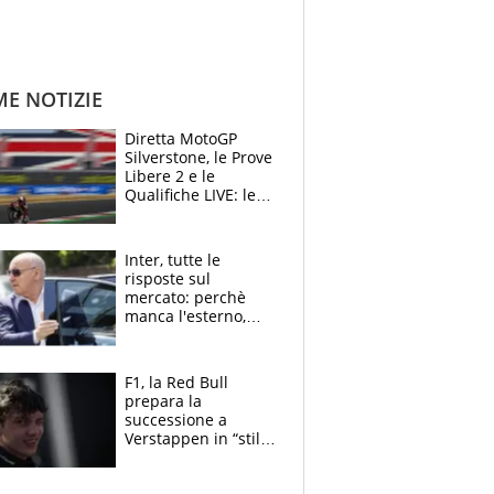
ME NOTIZIE
Diretta MotoGP
Silverstone, le Prove
Libere 2 e le
Qualifiche LIVE: le
Aprilia vogliono la
conferma in prima
fila
Inter, tutte le
risposte sul
mercato: perchè
manca l'esterno,
perchè Romero è
sfumato, quale è il
vero obiettivo di
F1, la Red Bull
Marotta
prepara la
successione a
Verstappen in “stile
Antonelli”. Colapinto
derubato, che