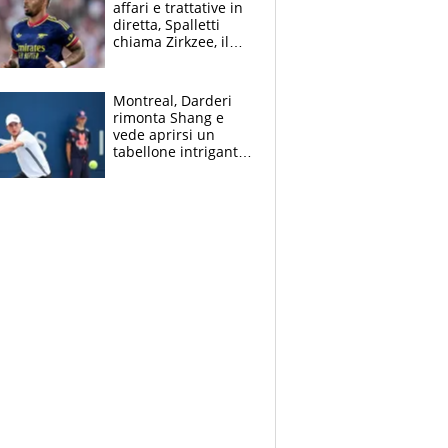
affari e trattative in
diretta, Spalletti
chiama Zirkzee, il
Milan valuta il
ritorno di Brahim
Diaz
Montreal, Darderi
rimonta Shang e
vede aprirsi un
tabellone intrigante:
"Penso solo a
Borges, ma sono
felice del mio livello"