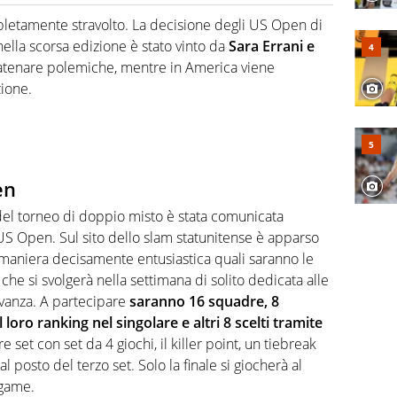
hanno segreti: basket, football, baseball e la capacità
ve altri non vedono granché
pletamente stravolto. La decisione degli US Open di
ella scorsa edizione è stato vinto da
Sara Errani e
catenare polemiche, mentre in America viene
ione.
en
del torneo di doppio misto è stata comunicata
 US Open. Sul sito dello slam statunitense è apparso
maniera decisamente entusiastica quali saranno le
 che si svolgerà nella settimana di solito dedicata alle
levanza. A partecipare
saranno 16 squadre, 8
 loro ranking nel singolare e altri 8 scelti tramite
re set con set da 4 giochi, il killer point, un tiebreak
l posto del terzo set. Solo la finale si giocherà al
 game.