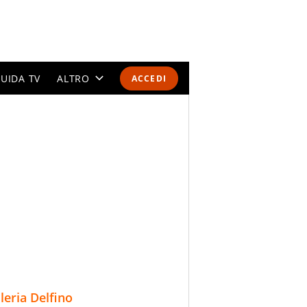
UIDA TV
ALTRO
ACCEDI
CALENDARI E CLASSIFICHE
ALTRI SPORT
MONDIALI 2026
OLIMPIADI
GOSSIP
LIFESTYLE
lleria Delfino