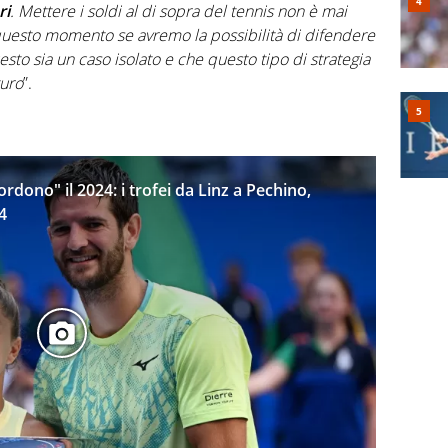
ri
. Mettere i soldi al di sopra del tennis non è mai
uesto momento se avremo la possibilità di difendere
esto sia un caso isolato e che questo tipo di strategia
turo
”.
rdono" il 2024: i trofei da Linz a Pechino,
4