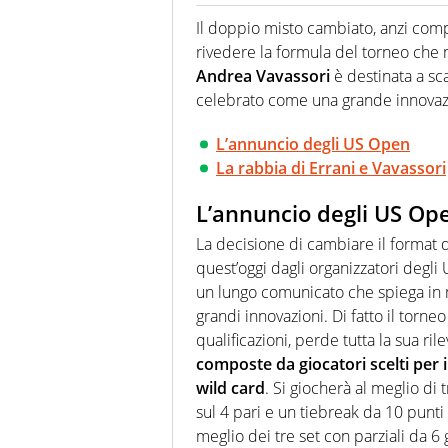
Per lui gli sport americani non 
innata di trovare la notizia do
Il doppio misto cambiato, anzi com
rivedere la formula del torneo che n
Andrea Vavassori
è destinata a s
celebrato come una grande innovaz
L’annuncio degli US Open
La rabbia di Errani e Vavassori
L’annuncio degli US Op
La decisione di cambiare il format 
quest’oggi dagli organizzatori degli
un lungo comunicato che spiega in 
grandi innovazioni. Di fatto il torneo
qualificazioni, perde tutta la sua ri
composte da giocatori scelti per il
wild card
. Si giocherà al meglio di t
sul 4 pari e un tiebreak da 10 punti a
meglio dei tre set con parziali da 6