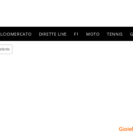
ALCIOMERCATO
DIRETTE LIVE
F1
MOTO
TENNIS
G
eferite
Gioie