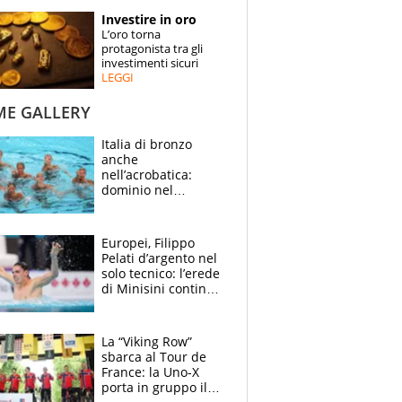
STORIE
Investire in oro
L’oro torna
SPECIALI
protagonista tra gli
investimenti sicuri
LEGGI
ESPERTI
ME GALLERY
CONTATTI
Italia di bronzo
anche
nell’acrobatica:
dominio nel
medagliere, ora
tocca a Ceccon, Curti
e compagni
Europei, Filippo
continuare
Pelati d’argento nel
solo tecnico: l’erede
di Minisini continua
a stupire, Los
Angeles è già nel
mirino
La “Viking Row”
sbarca al Tour de
France: la Uno-X
porta in gruppo il