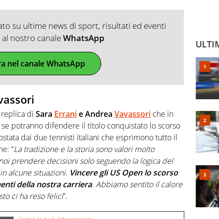
o su ultime news di sport, risultati ed eventi
ti al nostro canale
WhatsApp
ULTI
ra nel canale WhatsApp
vassori
a replica di
Sara
Errani
e Andrea
Vavassori
che in
 potranno difendere il titolo conquistato lo scorso
stata dai due tennisti italiani che
esprimono tutto il
e: “
La tradizione e la storia sono valori molto
 noi prendere decisioni solo seguendo la logica del
in alcune situazioni.
Vincere gli US Open lo scorso
nti della nostra carriera
. Abbiamo sentito il calore
sto ci ha reso felici
”.