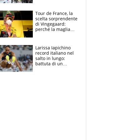
rito della Norvegia
di Haaland e
compagni
Tour de France, la
scelta sorprendente
di Vingegaard:
perché la maglia
gialla indossa la
mascherina, il
rischio da evitare
Larissa Iapichino
record italiano nel
salto in lungo:
battuta di un
centimetro mamma
Fiona May