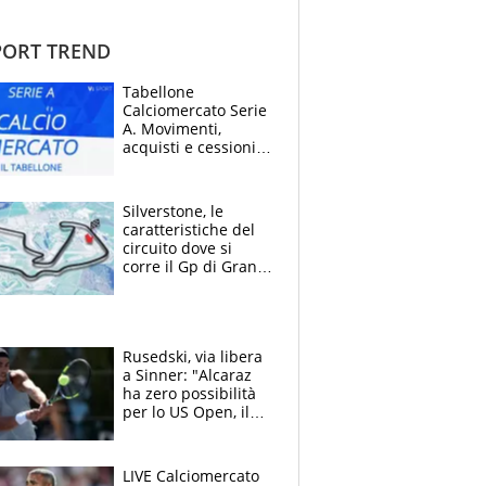
ORT TREND
Tabellone
Calciomercato Serie
A. Movimenti,
acquisti e cessioni:
estate 2026-27
Silverstone, le
caratteristiche del
circuito dove si
corre il Gp di Gran
Bretagna del
Motomondiale
Rusedski, via libera
a Sinner: "Alcaraz
ha zero possibilità
per lo US Open, il
2026 forse è gà
finito per lui"
LIVE Calciomercato