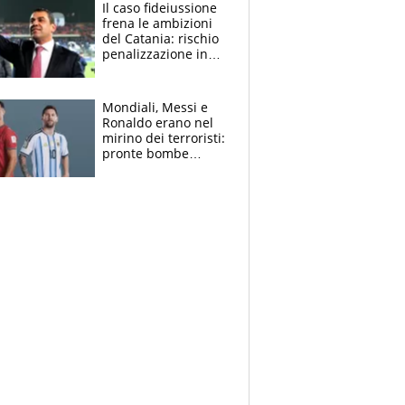
attacco all’Italia
Il caso fideiussione
frena le ambizioni
del Catania: rischio
penalizzazione in
classifica, cosa
succede?
Mondiali, Messi e
Ronaldo erano nel
mirino dei terroristi:
pronte bombe
contro la Pulce