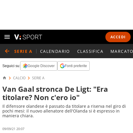
ACCEDI
SERIE A
CALENDARIO
CLASSIFICA
MARCATO
Seguici su:
Google Discover
Fonti preferite
CALCIO
SERIE A
Van Gaal stronca De Ligt: "Era
titolare? Non c'ero io"
Il difensore olandese è passato da titolare a riserva nel giro di
pochi mesi: il nuovo allenatore dell'Olanda si è espresso in
maniera chiara.
09/09/21 20:07