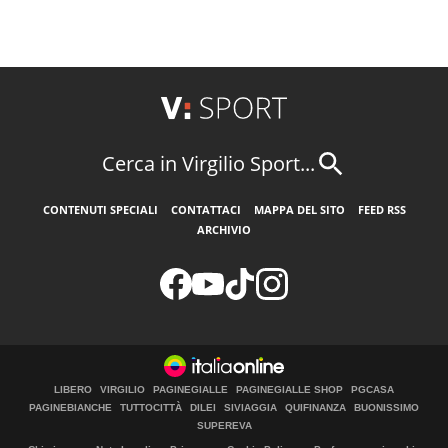
Cerca in Virgilio Sport...
CONTENUTI SPECIALI
CONTATTACI
MAPPA DEL SITO
FEED RSS
ARCHIVIO
LIBERO
VIRGILIO
PAGINEGIALLE
PAGINEGIALLE SHOP
PGCASA
PAGINEBIANCHE
TUTTOCITTÀ
DILEI
SIVIAGGIA
QUIFINANZA
BUONISSIMO
SUPEREVA