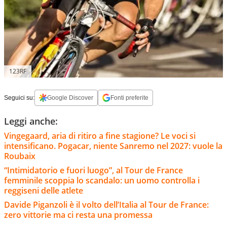
123RF
Seguici su:
Google Discover
Fonti preferite
Leggi anche:
Vingegaard, aria di ritiro a fine stagione? Le voci si
intensificano. Pogacar, niente Sanremo nel 2027: vuole la
Roubaix
“Intimidatorio e fuori luogo”, al Tour de France
femminile scoppia lo scandalo: un uomo controlla i
reggiseni delle atlete
Davide Piganzoli è il volto dell’Italia al Tour de France:
zero vittorie ma ci resta una promessa