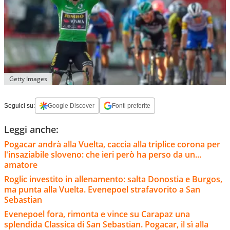
Getty Images
Seguici su:
Google Discover
Fonti preferite
Leggi anche:
Pogacar andrà alla Vuelta, caccia alla triplice corona per
l'insaziabile sloveno: che ieri però ha perso da un...
amatore
Roglic investito in allenamento: salta Donostia e Burgos,
ma punta alla Vuelta. Evenepoel strafavorito a San
Sebastian
Evenepoel fora, rimonta e vince su Carapaz una
splendida Classica di San Sebastian. Pogacar, il sì alla