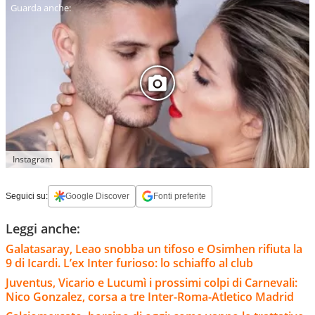
Instagram
Seguici su:
Google Discover
Fonti preferite
Leggi anche:
Galatasaray, Leao snobba un tifoso e Osimhen rifiuta la
9 di Icardi. L’ex Inter furioso: lo schiaffo al club
Juventus, Vicario e Lucumì i prossimi colpi di Carnevali:
Nico Gonzalez, corsa a tre Inter-Roma-Atletico Madrid