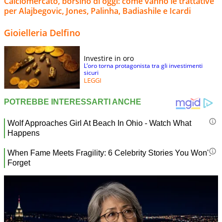
Calciomercato, borsino di oggi: come vanno le trattative
per Alajbegovic, Jones, Palinha, Badiashile e Icardi
Gioielleria Delfino
Investire in oro
L’oro torna protagonista tra gli investimenti
sicuri
LEGGI