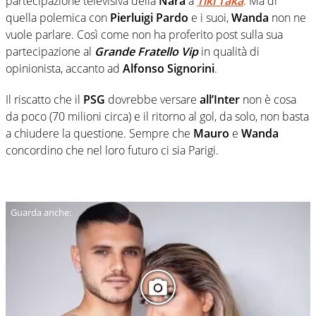
partecipazione televisiva della
Nara
a
Tiki Taka
. Ma di
quella polemica con
Pierluigi Pardo
e i suoi,
Wanda
non ne
vuole parlare. Così come non ha proferito post sulla sua
partecipazione al
Grande Fratello Vip
in qualità di
opinionista, accanto ad
Alfonso Signorini
.
Il riscatto che il
PSG
dovrebbe versare
all’Inter
non è cosa
da poco (70 milioni circa) e il ritorno al gol, da solo, non basta
a chiudere la questione. Sempre che
Mauro
e
Wanda
concordino che nel loro futuro ci sia Parigi.