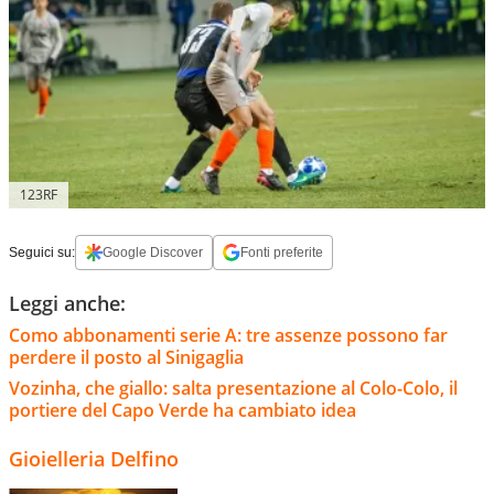
123RF
Seguici su:
Google Discover
Fonti preferite
Leggi anche:
Como abbonamenti serie A: tre assenze possono far
perdere il posto al Sinigaglia
Vozinha, che giallo: salta presentazione al Colo-Colo, il
portiere del Capo Verde ha cambiato idea
Gioielleria Delfino