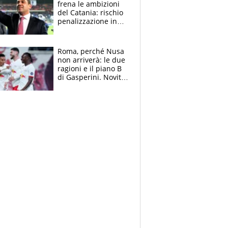
frena le ambizioni
del Catania: rischio
penalizzazione in
classifica, cosa
succede?
Roma, perché Nusa
non arriverà: le due
ragioni e il piano B
di Gasperini. Novità
su Pellegrini e
Cacciamani