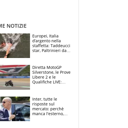
ME NOTIZIE
Europei, Italia
d’argento nella
staffetta: Taddeucci
star, Paltrinieri da
leggenda. Greg
svela la profezia di
Padre Pio
Diretta MotoGP
Silverstone, le Prove
Libere 2 e le
Qualifiche LIVE:
Martin beffa tutti, è
prima fila Aprilia
Inter, tutte le
risposte sul
mercato: perchè
manca l'esterno,
perchè Romero è
sfumato, quale è il