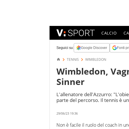
CALCIO
C
Seguici su:
Google Discover
Fonti pr
TENNIS
WIMBLEDON
Wimbledon, Vagno
Sinner
L'allenatore dell'Azzurro: "L'obie
parte del percorso. Il tennis è u
29/06/23 19:36
Non è facile il ruolo del coach in un