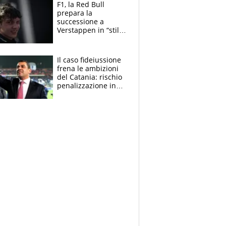
vero obiettivo di
F1, la Red Bull
Marotta
prepara la
successione a
Verstappen in “stile
Antonelli”. Colapinto
derubato, che
attacco all’Italia
Il caso fideiussione
frena le ambizioni
del Catania: rischio
penalizzazione in
classifica, cosa
succede?