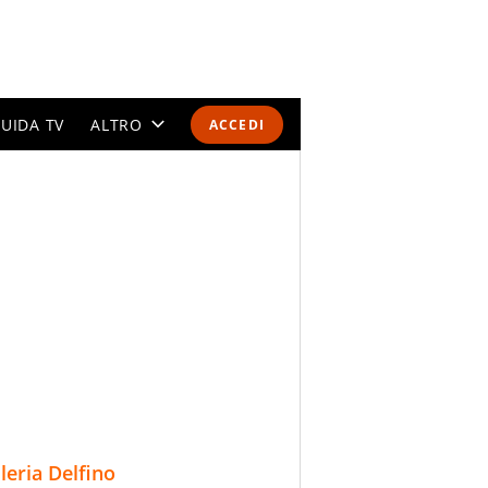
UIDA TV
ALTRO
ACCEDI
CALENDARI E CLASSIFICHE
ALTRI SPORT
MONDIALI 2026
OLIMPIADI
GOSSIP
LIFESTYLE
lleria Delfino