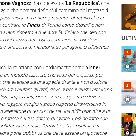
mone Vagnozzi
ha concesso a
‘La Repubblica’
, che
eggio che domani definirà il cammino del ragazzo di
 pessimista, ma tenere presente l’obiettivo che ci
o centrare le
Finals
di Torino come ‘titolari’ e non
in avanti rispetto a due anni fa. Chiaro che servono
ULTI
amo nel mezzo del nostro cammino: Jannik deve
is è una sorta di maratona, se paragonato all’atletica,
cnica, la relazione con un ‘diamante’ come
Sinner
:
c’è un metodo assoluto che vada bene quindi per
do che allenare sia una specie di arte e non qualche
 ama aiutare gli altri, deve avere il giusto altruismo:
fisici importanti; per essere competitivo dovevo
a, leggere meglio il gioco rispetto all’avversario in
allenatore di tennis che ha una difficoltà: dire a un
e l’atleta è il tuo datore di lavoro. Così ho fatto con
enza e cercato l’equilibrio tra i risultati e il
alora pone dubbi, sa che deve essere un giocatore