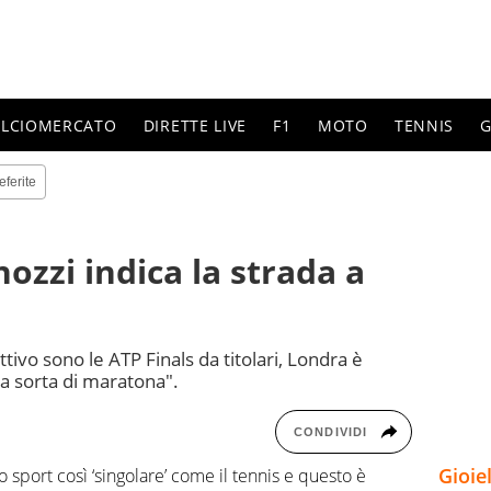
ALCIOMERCATO
DIRETTE LIVE
F1
MOTO
TENNIS
G
eferite
zzi indica la strada a
ttivo sono le ATP Finals da titolari, Londra è
na sorta di maratona".
CONDIVIDI
Gioie
o sport così ‘singolare’ come il tennis e questo è