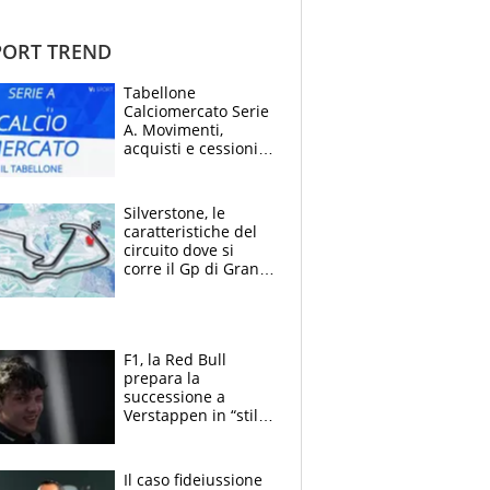
ORT TREND
Tabellone
Calciomercato Serie
A. Movimenti,
acquisti e cessioni:
estate 2026-27
Silverstone, le
caratteristiche del
circuito dove si
corre il Gp di Gran
Bretagna del
Motomondiale
F1, la Red Bull
prepara la
successione a
Verstappen in “stile
Antonelli”. Colapinto
derubato, che
attacco all’Italia
Il caso fideiussione