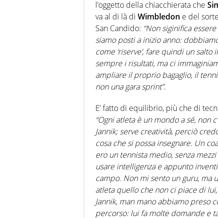
l’oggetto della chiacchierata che
Si
va al di là di
Wimbledon
e del sort
San Candido:
“Non siginifica essere
siamo posti a inizio anno: dobbiam
come ‘riserve’, fare quindi un salto 
sempre i risultati, ma ci immagini
ampliare il proprio bagaglio, il tenn
non una gara sprint”
.
E’ fatto di equilibrio, più che di te
“Ogni atleta è un mondo a sé, non 
Jannik; serve creatività, perciò cre
cosa che si possa insegnare. Un coach
ero un tennista medio, senza mezzi 
usare intelligenza e appunto inventiv
campo. Non mi sento un guru, ma un 
atleta quello che non ci piace di lui, 
Jannik, man mano abbiamo preso confid
percorso: lui fa molte domande e t