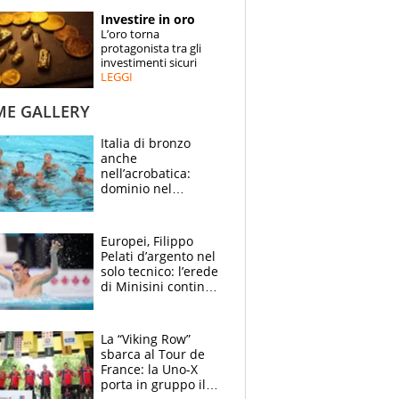
STORIE
Investire in oro
L’oro torna
SPECIALI
protagonista tra gli
investimenti sicuri
LEGGI
ESPERTI
ME GALLERY
CONTATTI
Italia di bronzo
anche
nell’acrobatica:
dominio nel
medagliere, ora
tocca a Ceccon, Curti
e compagni
Europei, Filippo
continuare
Pelati d’argento nel
solo tecnico: l’erede
di Minisini continua
a stupire, Los
Angeles è già nel
mirino
La “Viking Row”
sbarca al Tour de
France: la Uno-X
porta in gruppo il