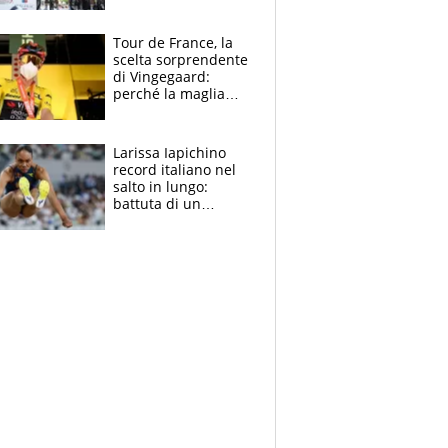
rito della Norvegia
di Haaland e
compagni
Tour de France, la
scelta sorprendente
di Vingegaard:
perché la maglia
gialla indossa la
mascherina, il
rischio da evitare
Larissa Iapichino
record italiano nel
salto in lungo:
battuta di un
centimetro mamma
Fiona May