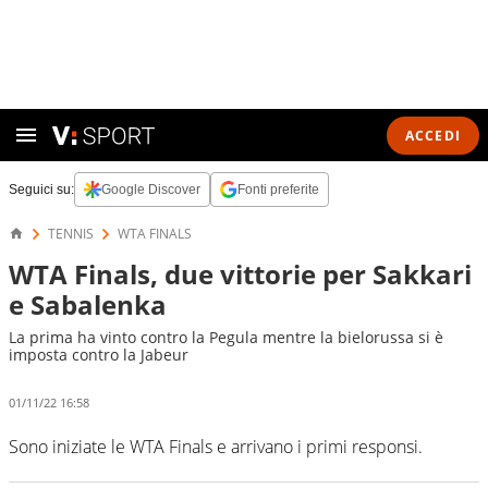
ACCEDI
Seguici su:
Google Discover
Fonti preferite
TENNIS
WTA FINALS
WTA Finals, due vittorie per Sakkari
e Sabalenka
La prima ha vinto contro la Pegula mentre la bielorussa si è
imposta contro la Jabeur
01/11/22 16:58
Sono iniziate le WTA Finals e arrivano i primi responsi.