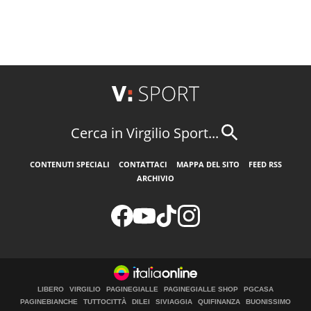
Cerca in Virgilio Sport...
CONTENUTI SPECIALI
CONTATTACI
MAPPA DEL SITO
FEED RSS
ARCHIVIO
LIBERO
VIRGILIO
PAGINEGIALLE
PAGINEGIALLE SHOP
PGCASA
PAGINEBIANCHE
TUTTOCITTÀ
DILEI
SIVIAGGIA
QUIFINANZA
BUONISSIMO