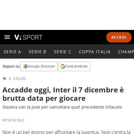
ACCEDI
SERIE A
SERIE B
SERIE C
COPPA ITALIA
CHAMP
Seguici su:
Google Discover
Fonti preferite
CALCIO
Accadde oggi, Inter il 7 dicembre è
brutta data per giocare
Stasera con la Juve per cancellare quel precedente infausto
07/12/18 10:21
Non è un bel giorno per affrontare la Juventus. Non c’entra la