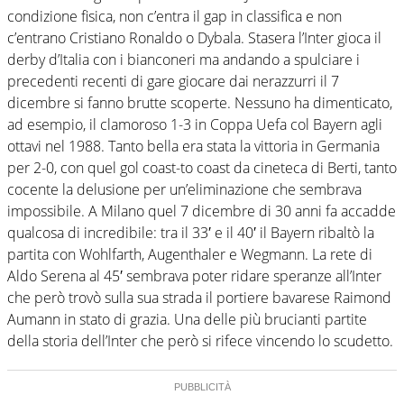
condizione fisica, non c’entra il gap in classifica e non
c’entrano Cristiano Ronaldo o Dybala. Stasera l’Inter gioca il
derby d’Italia con i bianconeri ma andando a spulciare i
precedenti recenti di gare giocare dai nerazzurri il 7
dicembre si fanno brutte scoperte. Nessuno ha dimenticato,
ad esempio, il clamoroso 1-3 in Coppa Uefa col Bayern agli
ottavi nel 1988. Tanto bella era stata la vittoria in Germania
per 2-0, con quel gol coast-to coast da cineteca di Berti, tanto
cocente la delusione per un’eliminazione che sembrava
impossibile. A Milano quel 7 dicembre di 30 anni fa accadde
qualcosa di incredibile: tra il 33′ e il 40′ il Bayern ribaltò la
partita con Wohlfarth, Augenthaler e Wegmann. La rete di
Aldo Serena al 45′ sembrava poter ridare speranze all’Inter
che però trovò sulla sua strada il portiere bavarese Raimond
Aumann in stato di grazia. Una delle più brucianti partite
della storia dell’Inter che però si rifece vincendo lo scudetto.