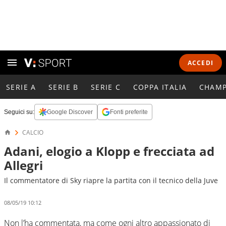
ACCEDI
SERIE A
SERIE B
SERIE C
COPPA ITALIA
CHAMP
Seguici su:
Google Discover
Fonti preferite
CALCIO
Adani, elogio a Klopp e frecciata ad
Allegri
Il commentatore di Sky riapre la partita con il tecnico della Juve
08/05/19 10:12
Non l’ha commentata, ma come ogni altro appassionato di