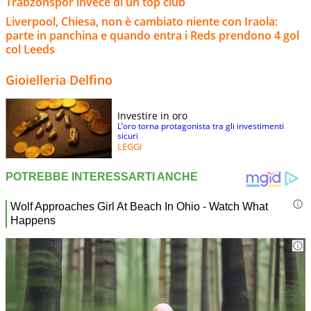
Trabzonspor invece di un top club
Liverpool, Chiesa, non è cambiato niente con Iraola:
parte in panchina e quando entra i Reds prendono 4 gol
col Leeds
Gioielleria Delfino
Investire in oro
L’oro torna protagonista tra gli investimenti
sicuri
LEGGI