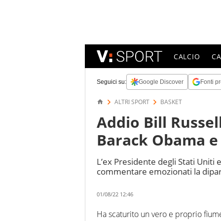
CALCIO
C
Seguici su:
Google Discover
Fonti pr
ALTRI SPORT
BASKET
Addio Bill Russel
Barack Obama e 
L’ex Presidente degli Stati Uniti
commentare emozionati la diparti
01/08/22 12:46
Ha scaturito un vero e proprio fiume 