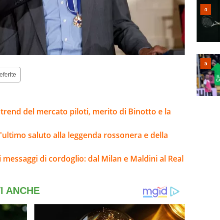
eferite
trend del mercato piloti, merito di Binotto e la
l'ultimo saluto alla leggenda rossonera e della
i messaggi di cordoglio: dal Milan e Maldini al Real