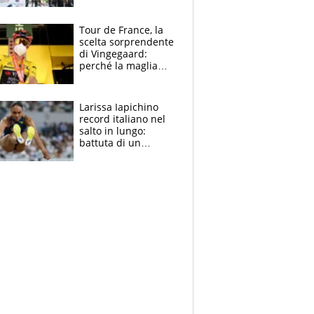
rito della Norvegia
di Haaland e
compagni
Tour de France, la
scelta sorprendente
di Vingegaard:
perché la maglia
gialla indossa la
mascherina, il
rischio da evitare
Larissa Iapichino
record italiano nel
salto in lungo:
battuta di un
centimetro mamma
Fiona May