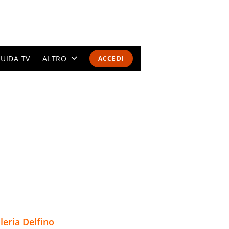
UIDA TV
ALTRO
ACCEDI
CALENDARI E CLASSIFICHE
ALTRI SPORT
MONDIALI 2026
OLIMPIADI
GOSSIP
LIFESTYLE
lleria Delfino