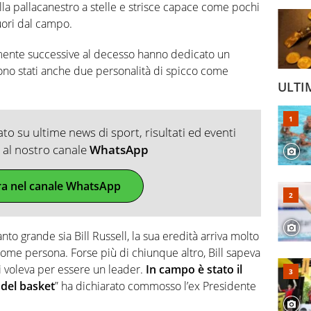
ella pallacanestro a stelle e strisce capace come pochi
fuori dal campo.
amente successive al decesso hanno dedicato un
i sono stati anche due personalità di spicco come
ULTI
o su ultime news di sport, risultati ed eventi
ti al nostro canale
WhatsApp
ra nel canale WhatsApp
o grande sia Bill Russell, la sua eredità arriva molto
come persona. Forse più di chiunque altro, Bill sapeva
i voleva per essere un leader.
In campo è stato il
 del basket
” ha dichiarato commosso l’ex Presidente