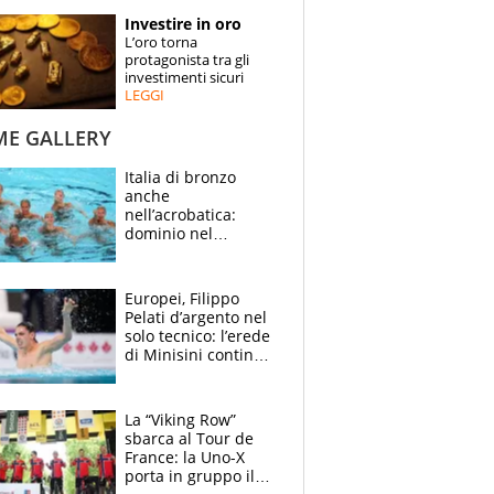
STORIE
Investire in oro
L’oro torna
SPECIALI
protagonista tra gli
investimenti sicuri
LEGGI
ESPERTI
ME GALLERY
CONTATTI
Italia di bronzo
anche
nell’acrobatica:
dominio nel
medagliere, ora
tocca a Ceccon, Curti
e compagni
Europei, Filippo
continuare
Pelati d’argento nel
solo tecnico: l’erede
di Minisini continua
a stupire, Los
Angeles è già nel
mirino
La “Viking Row”
sbarca al Tour de
France: la Uno-X
porta in gruppo il