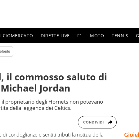
ALCIOMERCATO
DIRETTE LIVE
F1
MOTO
TENNIS
G
eferite
l, il commosso saluto di
Michael Jordan
 e il proprietario degli Hornets non potevano
ta della leggenda dei Celtics.
CONDIVIDI
Gioie
di condoglianze e sentiti tributi la notizia della