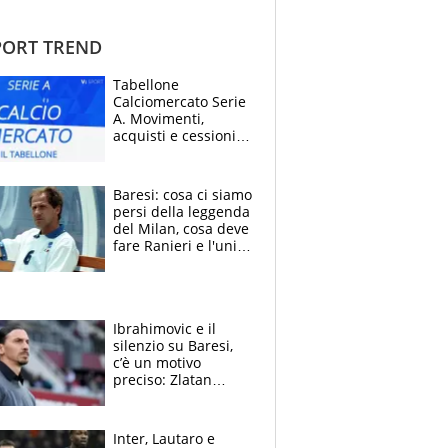
ORT TREND
Tabellone
Calciomercato Serie
A. Movimenti,
acquisti e cessioni:
estate 2026-27
Baresi: cosa ci siamo
persi della leggenda
del Milan, cosa deve
fare Ranieri e l'unico
neo di una carriera
immacolata
Ibrahimovic e il
silenzio su Baresi,
c’è un motivo
preciso: Zlatan
segnato dalla
tragedia del fratello
e dalla morte di
Inter, Lautaro e
Raiola