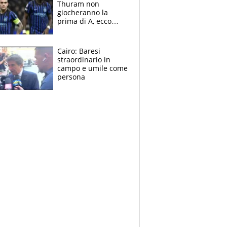
Thuram non
giocheranno la
prima di A, ecco
perchè. Tutto sulle
spalle di Pio
Esposito ma la
Cairo: Baresi
garanzia è Stankovic
straordinario in
campo e umile come
persona