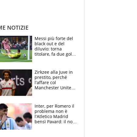
ME NOTIZIE
Messi più forte del
black out e del
diluvio: torna
titolare, fa due gol e
un assist e trascina
l'Inter Miami, altro
che ritiro
Zirkzee alla Juve in
prestito, perché
l'affare col
Manchester United
è possibile: un club
stringe per Vlahovic
Inter, per Romero il
problema non è
l'Atletico Madrid
bensì Pavard: il no
del francese
allontana l'argentino