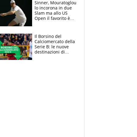
Sinner, Mouratoglou
lo incorona in due
Slam ma allo US
Open il favorito è
Alcaraz. Laila,
passerella nel
museo
Il Borsino del
Calciomercato della
Serie B: le nuove
destinazioni di
Pittarello, Dorval e
Parigi