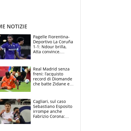
ME NOTIZIE
Pagelle Fiorentina-
Deportivo La Coruña
1-1: Ndour brilla,
Atta convince.
Pongracic rovina
tutto nel finale
Real Madrid senza
freni: l’acquisto
record di Diomande
che batte Zidane e
Ronaldo. Vinicius
rinnova: le cifre
Cagliari, sul caso
Sebastiano Esposito
irrompe anche
Fabrizio Corona:
“Ecco cosa è
successo, ho le