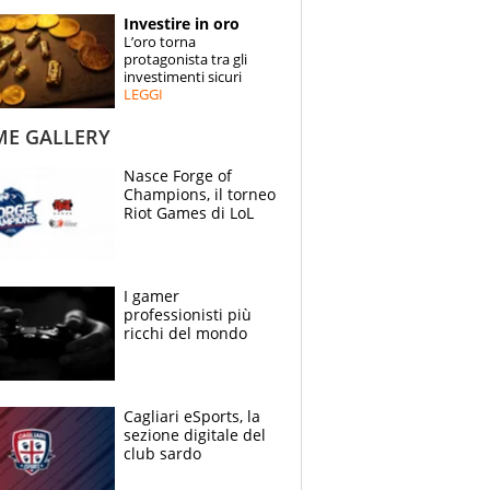
STORIE
Investire in oro
L’oro torna
SPECIALI
protagonista tra gli
investimenti sicuri
LEGGI
ESPERTI
ME GALLERY
CONTATTI
Nasce Forge of
Champions, il torneo
Riot Games di LoL
I gamer
professionisti più
ricchi del mondo
Cagliari eSports, la
sezione digitale del
club sardo