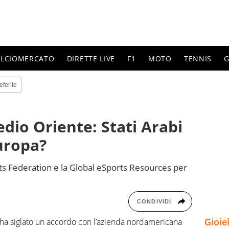
ALCIOMERCATO
DIRETTE LIVE
F1
MOTO
TENNIS
G
eferite
edio Oriente: Stati Arabi
Europa?
rts Federation e la Global eSports Resources per
CONDIVIDI
Gioie
 ha siglato un accordo con l’azienda nordamericana