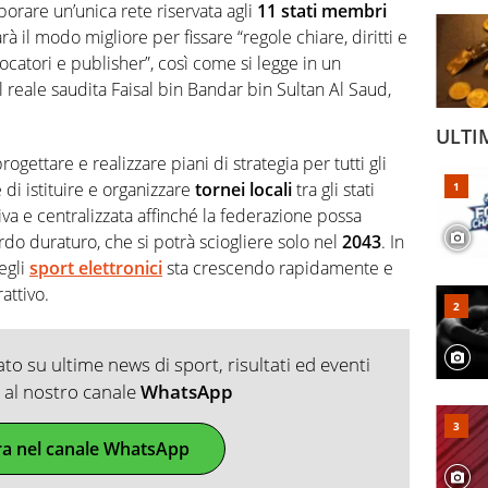
orare un’unica rete riservata agli
11 stati membri
à il modo migliore per fissare “regole chiare, diritti e
iocatori e publisher”, così come si legge in un
reale saudita Faisal bin Bandar bin Sultan Al Saud,
ULTI
gettare e realizzare piani di strategia per tutti gli
 di istituire e organizzare
tornei locali
tra gli stati
a e centralizzata affinché la federazione possa
do duraturo, che si potrà sciogliere solo nel
2043
. In
egli
sport elettronici
sta crescendo rapidamente e
attivo.
o su ultime news di sport, risultati ed eventi
ti al nostro canale
WhatsApp
ra nel canale WhatsApp