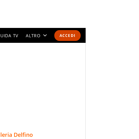
UIDA TV
ALTRO
ACCEDI
CALENDARI E CLASSIFICHE
ALTRI SPORT
MONDIALI 2026
OLIMPIADI
GOSSIP
LIFESTYLE
lleria Delfino