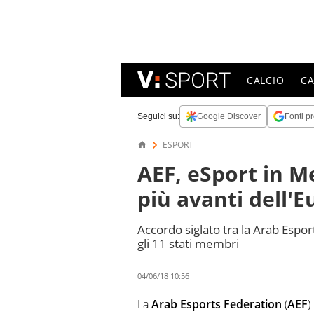
CALCIO
C
Seguici su:
Google Discover
Fonti pr
ESPORT
AEF, eSport in M
più avanti dell'
Accordo siglato tra la Arab Espo
gli 11 stati membri
04/06/18 10:56
La
Arab Esports Federation
(
AEF
)