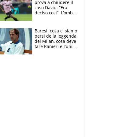
prova a chiudere il
caso David: “Era
deciso così”. L’ombra
di Zirkzee e la
sentenza dei tifosi
Baresi: cosa ci siamo
persi della leggenda
del Milan, cosa deve
fare Ranieri e l'unico
neo di una carriera
immacolata