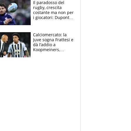
prove”
Il paradosso del
rugby, crescita
costante ma non per
i giocatori: Dupont
(il più pagato al
mondo) guadagna
solo 1,4 milioni
Calciomercato: la
all'anno
Juve sogna Frattesi e
dà l’addio a
Koopmeiners,
Romero si allontana
dall’Inter, Fiorentina
scatenata