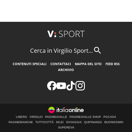
Cerca in Virgilio Sport...
CONTENUTI SPECIALI
CONTATTACI
MAPPA DEL SITO
FEED RSS
ARCHIVIO
LIBERO
VIRGILIO
PAGINEGIALLE
PAGINEGIALLE SHOP
PGCASA
PAGINEBIANCHE
TUTTOCITTÀ
DILEI
SIVIAGGIA
QUIFINANZA
BUONISSIMO
SUPEREVA