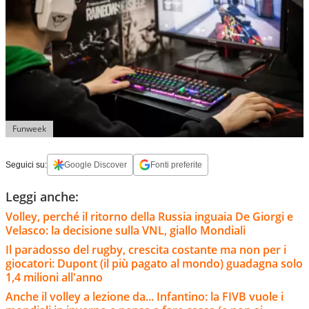
Funweek
Seguici su:
Google Discover
Fonti preferite
Leggi anche:
Volley, perché il ritorno della Russia inguaia De Giorgi e
Velasco: la decisione sulla VNL, giallo Mondiali
Il paradosso del rugby, crescita costante ma non per i
giocatori: Dupont (il più pagato al mondo) guadagna solo
1,4 milioni all'anno
Anche il volley a lezione da... Infantino: la FIVB vuole i