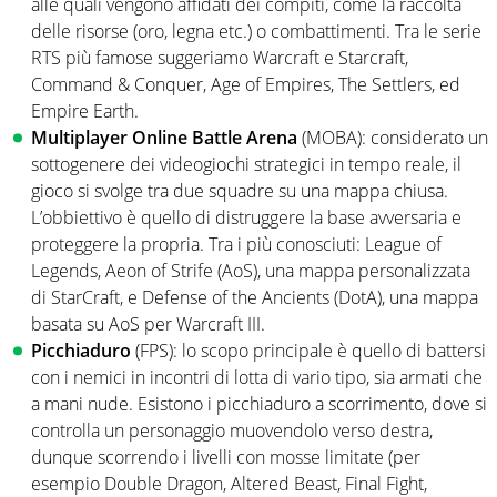
alle quali vengono affidati dei compiti, come la raccolta
delle risorse (oro, legna etc.) o combattimenti. Tra le serie
RTS più famose suggeriamo Warcraft e Starcraft,
Command & Conquer, Age of Empires, The Settlers, ed
Empire Earth.
Multiplayer Online Battle Arena
(MOBA): considerato un
sottogenere dei videogiochi strategici in tempo reale, il
gioco si svolge tra due squadre su una mappa chiusa.
L’obbiettivo è quello di distruggere la base avversaria e
proteggere la propria. Tra i più conosciuti: League of
Legends, Aeon of Strife (AoS), una mappa personalizzata
di StarCraft, e Defense of the Ancients (DotA), una mappa
basata su AoS per Warcraft III.
Picchiaduro
(FPS): lo scopo principale è quello di battersi
con i nemici in incontri di lotta di vario tipo, sia armati che
a mani nude. Esistono i picchiaduro a scorrimento, dove si
controlla un personaggio muovendolo verso destra,
dunque scorrendo i livelli con mosse limitate (per
esempio Double Dragon, Altered Beast, Final Fight,