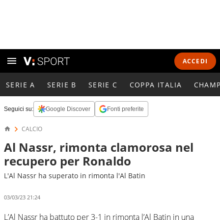
ACCEDI
SERIE A
SERIE B
SERIE C
COPPA ITALIA
CHAMP
Seguici su:
Google Discover
Fonti preferite
CALCIO
Al Nassr, rimonta clamorosa nel
recupero per Ronaldo
L'Al Nassr ha superato in rimonta l'Al Batin
03/03/23 21:24
L’Al Nassr ha battuto per 3-1 in rimonta l’Al Batin in una