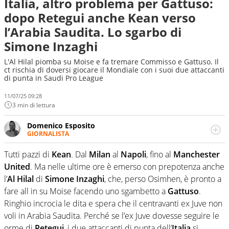
Italia, altro problema per Gattuso:
dopo Retegui anche Kean verso
l’Arabia Saudita. Lo sgarbo di
Simone Inzaghi
L'Al Hilal piomba su Moise e fa tremare Commisso e Gattuso. Il
ct rischia di doversi giocare il Mondiale con i suoi due attaccanti
di punta in Saudi Pro League
11/07/25 09:28
3 min di lettura
Domenico Esposito
GIORNALISTA
Da vent’anni in campo e sul campo per vivere ogni evento
in tutte le sue sfaccettature. Passione smisurata per il
Tutti pazzi di
Kean
. Dal
Milan
al
Napoli
, fino al
Manchester
calcio e per la sfera di cuoio. Il pallone è una cosa
United
. Ma nelle ultime ore è emerso con prepotenza anche
serissima, guai a dirgli di no
l’
Al Hilal
di
Simone Inzaghi
, che, perso Osimhen, è pronto a
fare all in su Moise facendo uno sgambetto a
Gattuso
.
Ringhio incrocia le dita e spera che il centravanti ex Juve non
voli in Arabia Saudita. Perché se l’ex Juve dovesse seguire le
orme di
Retegui
, i due attaccanti di punta dell’
Italia
si