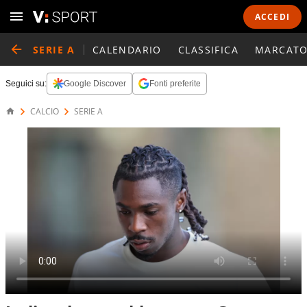
ACCEDI
SERIE A
CALENDARIO
CLASSIFICA
MARCATO
Seguici su:
Google Discover
Fonti preferite
CALCIO
SERIE A