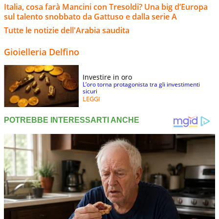
Italia, cosa farà Mancini con Tresoldi? Una big d’Europa
sul talento snobbato da Gattuso e dalla serie A
Tutte le notizie dell'Arabia saudita
Gioielleria Delfino
Investire in oro
L’oro torna protagonista tra gli investimenti
sicuri
LEGGI