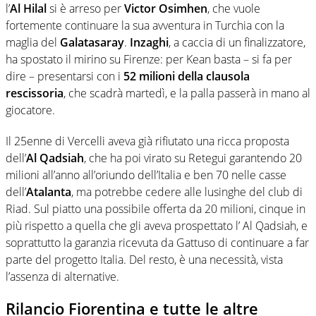
l’
Al Hilal
si è arreso per
Victor Osimhen
, che vuole
fortemente continuare la sua avventura in Turchia con la
maglia del
Galatasaray
.
Inzaghi
, a caccia di un finalizzatore,
ha spostato il mirino su Firenze: per Kean basta – si fa per
dire – presentarsi con i
52 milioni della clausola
rescissoria
, che scadrà martedì, e la palla passerà in mano al
giocatore.
Il 25enne di Vercelli aveva già rifiutato una ricca proposta
dell’
Al Qadsiah
, che ha poi virato su Retegui garantendo 20
milioni all’anno all’oriundo dell’Italia e ben 70 nelle casse
dell’
Atalanta
, ma potrebbe cedere alle lusinghe del club di
Riad. Sul piatto una possibile offerta da 20 milioni, cinque in
più rispetto a quella che gli aveva prospettato l’ Al Qadsiah, e
soprattutto la garanzia ricevuta da Gattuso di continuare a far
parte del progetto Italia. Del resto, è una necessità, vista
l’assenza di alternative.
Rilancio Fiorentina e tutte le altre