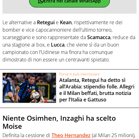
Entra nel canale WhatsApp
Le alternative a
Retegui
e
Kean
, rispettivamente re dei
bomber e vice capocannoniere dell’ultimo torneo,
scarseggiano e sono rappresentate da
Scamacca
, reduce da
una stagione ai box, e
Lucca
, che viene sì da un buon
campionato con l’Udinese ma finora ha comunque
dimostrato di non essere un centravanti spietato.
Forse ti può interessare
Atalanta, Retegui ha detto sì
all’Arabia: stipendio folle. Allegri
e il Milan beffati, brutta notizia
per l’Italia e Gattuso
Niente Osimhen, Inzaghi ha scelto
Moise
Definita la cessione di
Theo Hernandez
(al Milan 25 milioni),