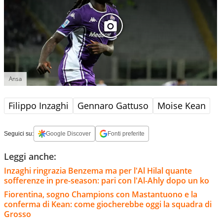
Ansa
Filippo Inzaghi
Gennaro Gattuso
Moise Kean
Seguici su:
Google Discover
Fonti preferite
Leggi anche:
Inzaghi ringrazia Benzema ma per l'Al Hilal quante
sofferenze in pre-season: pari con l'Al-Ahly dopo un ko
Fiorentina, sogno Champions con Mastantuono e la
conferma di Kean: come giocherebbe oggi la squadra di
Grosso