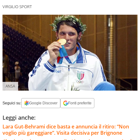
VIRGILIO SPORT
ANSA
Seguici su:
Google Discover
Fonti preferite
Leggi anche:
Lara Gut-Behrami dice basta e annuncia il ritiro: “Non
voglio più gareggiare”. Visita decisiva per Brignone