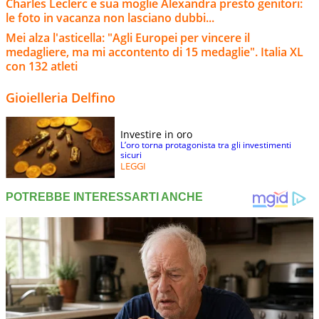
Charles Leclerc e sua moglie Alexandra presto genitori:
le foto in vacanza non lasciano dubbi...
Mei alza l'asticella: "Agli Europei per vincere il
medagliere, ma mi accontento di 15 medaglie". Italia XL
con 132 atleti
Gioielleria Delfino
Investire in oro
L’oro torna protagonista tra gli investimenti
sicuri
LEGGI