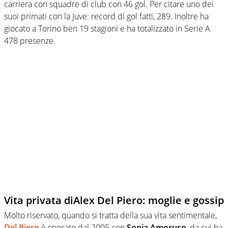
carriera con squadre di club con 46 gol. Per citare uno dei
suoi primati con la Juve: record di gol fatti, 289. Inoltre ha
giocato a Torino ben 19 stagioni e ha totalizzato in Serie A
478 presenze.
Vita privata diAlex Del Piero: moglie e gossip
Molto riservato, quando si tratta della sua vita sentimentale,
Del Piero
è sposato dal 2005 con
Sonia Amoruso
, da cui ha