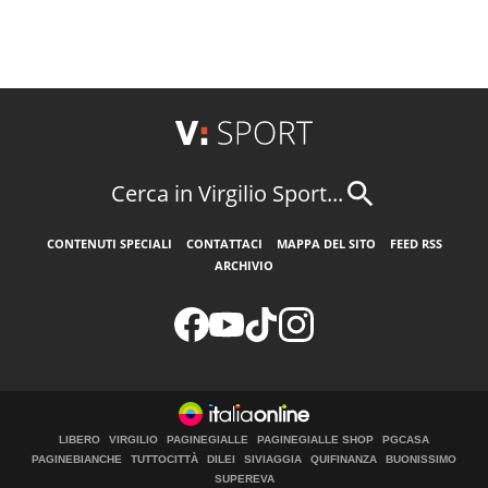
Cerca in Virgilio Sport...
CONTENUTI SPECIALI
CONTATTACI
MAPPA DEL SITO
FEED RSS
ARCHIVIO
LIBERO
VIRGILIO
PAGINEGIALLE
PAGINEGIALLE SHOP
PGCASA
PAGINEBIANCHE
TUTTOCITTÀ
DILEI
SIVIAGGIA
QUIFINANZA
BUONISSIMO
SUPEREVA