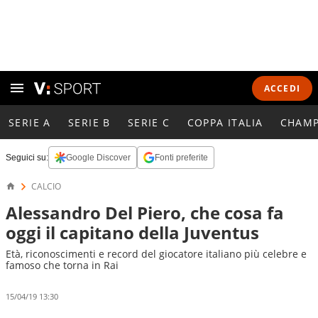
ACCEDI
SERIE A
SERIE B
SERIE C
COPPA ITALIA
CHAMP
Seguici su:
Google Discover
Fonti preferite
CALCIO
Alessandro Del Piero, che cosa fa
oggi il capitano della Juventus
Età, riconoscimenti e record del giocatore italiano più celebre e
famoso che torna in Rai
15/04/19 13:30