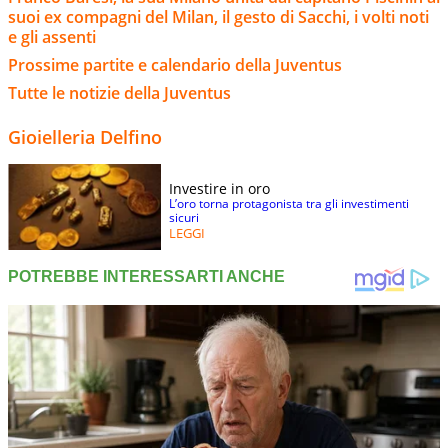
suoi ex compagni del Milan, il gesto di Sacchi, i volti noti
e gli assenti
Prossime partite e calendario della Juventus
Tutte le notizie della Juventus
Gioielleria Delfino
Investire in oro
L’oro torna protagonista tra gli investimenti
sicuri
LEGGI