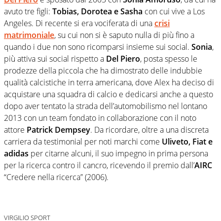
avuto tre figli:
Tobias, Dorotea e Sasha
con cui vive a Los
Angeles. Di recente si era vociferata di una
crisi
matrimoniale
, su cui non si è saputo nulla di più fino a
quando i due non sono ricomparsi insieme sui social.
Sonia
,
più attiva sui social rispetto a
Del Piero
, posta spesso le
prodezze della piccola che ha dimostrato delle indubbie
qualità calcistiche in terra americana, dove Alex ha deciso di
acquistare una squadra di calcio e dedicarsi anche a questo
dopo aver tentato la strada dell’automobilismo nel lontano
2013 con un team fondato in collaborazione con il noto
attore
Patrick Dempsey
. Da ricordare, oltre a una discreta
carriera da testimonial per noti marchi come
Uliveto, Fiat e
adidas
per citarne alcuni, il suo impegno in prima persona
per la ricerca contro il cancro, ricevendo il premio dall’
AIRC
“Credere nella ricerca” (2006).
VIRGILIO SPORT