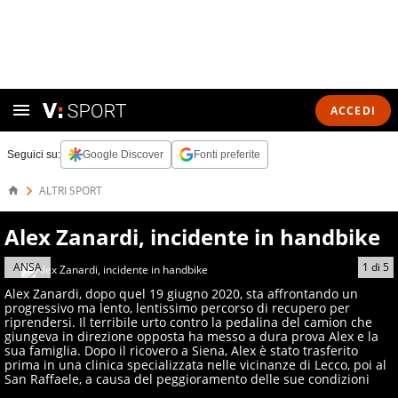
ACCEDI
Seguici su:
Google Discover
Fonti preferite
ALTRI SPORT
Alex Zanardi, incidente in handbike
ANSA
1
di
5
Alex Zanardi, dopo quel 19 giugno 2020, sta affrontando un
progressivo ma lento, lentissimo percorso di recupero per
riprendersi. Il terribile urto contro la pedalina del camion che
giungeva in direzione opposta ha messo a dura prova Alex e la
sua famiglia. Dopo il ricovero a Siena, Alex è stato trasferito
prima in una clinica specializzata nelle vicinanze di Lecco, poi al
San Raffaele, a causa del peggioramento delle sue condizioni