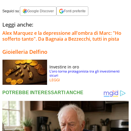
Seguici su:
Google Discover
Fonti preferite
Leggi anche:
Alex Marquez e la depressione all'ombra di Marc: "Ho
sofferto tanto". Da Bagnaia a Bezzecchi, tutti in pista
Gioielleria Delfino
Investire in oro
L’oro torna protagonista tra gli investimenti
sicuri
LEGGI