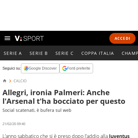
ACCEDI
SERIE A
SERIE B
SERIE C
COPPA ITALIA
CHAMP
Seguici su:
Google Discover
Fonti preferite
CALCIO
Allegri, ironia Palmeri: Anche
l'Arsenal t'ha bocciato per questo
Social scatenati, è bufera sul web
21/02/20 09:40
L’anno sabbatico che si è preso dopo l’addio alla
Juventus