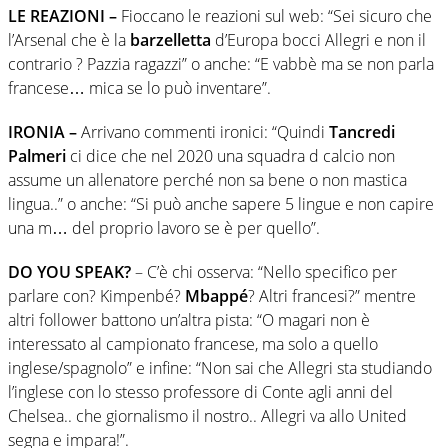
LE REAZIONI –
Fioccano le reazioni sul web: “Sei sicuro che
l’Arsenal che è la
barzelletta
d’Europa bocci Allegri e non il
contrario ? Pazzia ragazzi” o anche: “E vabbè ma se non parla
francese… mica se lo può inventare”.
IRONIA –
Arrivano commenti ironici: “Quindi
Tancredi
Palmeri
ci dice che nel 2020 una squadra d calcio non
assume un allenatore perché non sa bene o non mastica
lingua..” o anche: “Si può anche sapere 5 lingue e non capire
una m… del proprio lavoro se è per quello”.
DO YOU SPEAK?
– C’è chi osserva: “Nello specifico per
parlare con? Kimpenbé?
Mbappé
? Altri francesi?” mentre
altri follower battono un’altra pista: “O magari non è
interessato al campionato francese, ma solo a quello
inglese/spagnolo” e infine: “Non sai che Allegri sta studiando
l’inglese con lo stesso professore di Conte agli anni del
Chelsea.. che giornalismo il nostro.. Allegri va allo United
segna e impara!”.