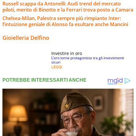
Russell scappa da Antonelli: Audi trend del mercato
piloti, merito di Binotto e la Ferrari trova posto a Camara
Chelsea-Milan, Palestra sempre più rimpianto Inter:
l’intuizione geniale di Alonso fa esultare anche Mancini
Gioielleria Delfino
Investire in oro
L’oro torna protagonista tra gli investimenti
sicuri
LEGGI