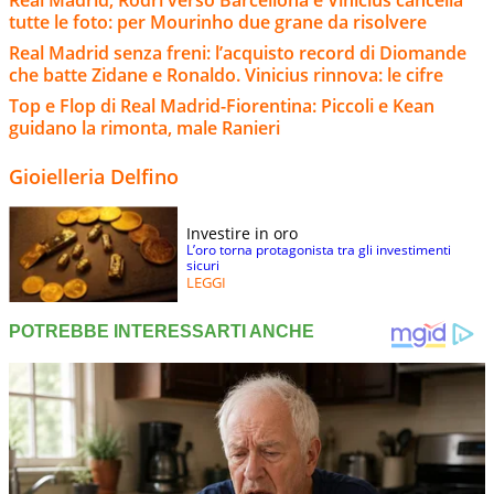
Real Madrid, Rodri verso Barcellona e Vinicius cancella
tutte le foto: per Mourinho due grane da risolvere
Real Madrid senza freni: l’acquisto record di Diomande
che batte Zidane e Ronaldo. Vinicius rinnova: le cifre
Top e Flop di Real Madrid-Fiorentina: Piccoli e Kean
guidano la rimonta, male Ranieri
Gioielleria Delfino
Investire in oro
L’oro torna protagonista tra gli investimenti
sicuri
LEGGI