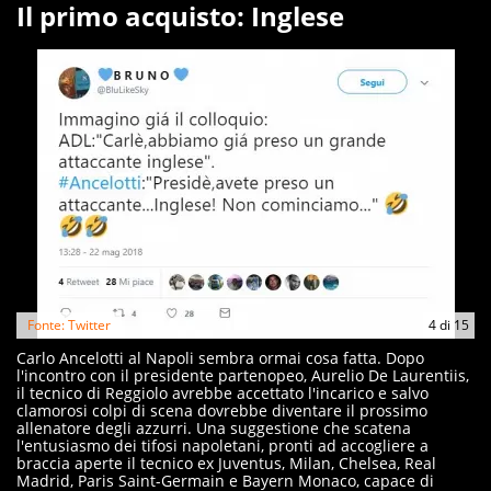
Il primo acquisto: Inglese
Fonte: Twitter
4
di
15
Carlo Ancelotti al Napoli sembra ormai cosa fatta. Dopo
l'incontro con il presidente partenopeo, Aurelio De Laurentiis,
il tecnico di Reggiolo avrebbe accettato l'incarico e salvo
clamorosi colpi di scena dovrebbe diventare il prossimo
allenatore degli azzurri. Una suggestione che scatena
l'entusiasmo dei tifosi napoletani, pronti ad accogliere a
braccia aperte il tecnico ex Juventus, Milan, Chelsea, Real
Madrid, Paris Saint-Germain e Bayern Monaco, capace di