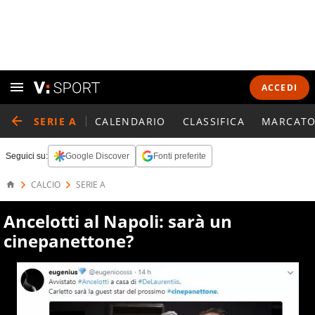
ACCEDI
SERIE A
CALENDARIO
CLASSIFICA
MARCATO
Seguici su:
Google Discover
Fonti preferite
CALCIO
SERIE A
Ancelotti al Napoli: sarà un
cinepanettone?