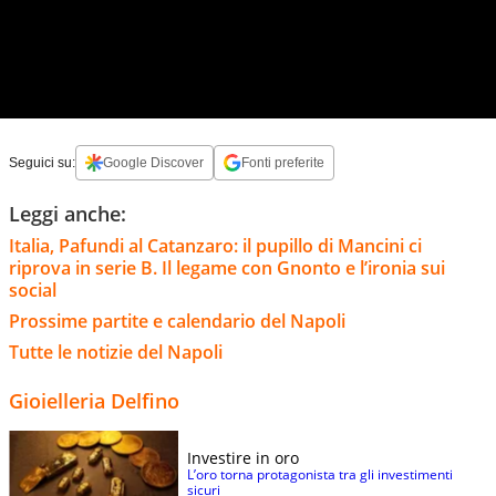
Seguici su:
Google Discover
Fonti preferite
Leggi anche:
Italia, Pafundi al Catanzaro: il pupillo di Mancini ci
riprova in serie B. Il legame con Gnonto e l’ironia sui
social
Prossime partite e calendario del Napoli
Tutte le notizie del Napoli
Gioielleria Delfino
Investire in oro
L’oro torna protagonista tra gli investimenti
sicuri