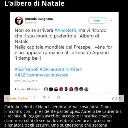
L’albero di Natale
Fonte: Twitter
2
di
15
Carlo Ancelotti al Napoli sembra ormai cosa fatta. Dopo
l'incontro con il presidente partenopeo, Aurelio De Laurentiis,
il tecnico di Reggiolo avrebbe accettato l'incarico e salvo
clamorosi colpi di scena dovrebbe diventare il prossimo
allenatore degli azzurri. Una suggestione che scatena