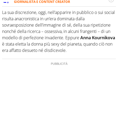
GIORNALISTA E CONTENT CREATOR
Giornalista professionista dal 2007, scrive per curiosità
personale e necessità: soprattutto di calcio, di sport e dei
La sua discrezione, oggi, nell’apparire in pubblico o sui social
suoi protagonisti, concedendosi innocenti evasioni
risulta anacronistica in un’era dominata dalla
nell'ambito della creazione di format. Un tempo ala
sovraesposizione dell’immagine di sé, della sua ripetizione
destra, oggi si sente a suo agio nel ruolo di libero. Cura
nonché della ricerca – ossessiva, in alcuni frangenti – di un
una classifica riservata dei migliori 5 calciatori di sempre.
modello di perfezione invadente. Eppure
Anna Kournikova
è stata eletta la donna più sexy del pianeta, quando ciò non
era affatto desueto né disdicevole.