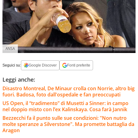
ANSA
Seguici su:
Google Discover
Fonti preferite
Leggi anche:
Disastro Montreal, De Minaur crolla con Norrie, altro big
fuori. Badosa, foto dall'ospedale e fan preoccupati
US Open, il “tradimento” di Musetti a Sinner: in campo
nel doppio misto con l’ex Kalinskaya. Cosa farà Jannik
Bezzecchi fa il punto sulle sue condizioni: "Non nutro
molte speranze a Silverstone". Ma promette battaglia da
Aragon