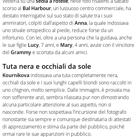
Vederla su una
sedia a rotelle
, nelle foto risalenti a sabato
scorso al
Bal Harbour
, un lussuoso centro commerciale, ha
destato interrogativi sul suo stato di salute tra i suoi
ammiratori, colpiti dall’aspetto di
Anna
, la quale indossava
uno stivale ortopedico al piede, reduce forse da un
infortunio. Con lei, oltre a una persona che la guidava, anche
le sue figlie
Lucy
, 7 anni, e
Mary
, 4 anni, avute con il vincitore
del
Grammy
e scortata da alcuni amici.
Tuta nera e occhiali da sole
Kournikova
indossava una tuta completamente nera,
occhiali da sole e i suoi lunghi capelli biondi sono raccolti in
uno chignon, molto semplice. Dalle immagini, è provata ma
non sofferente anzi, sembra rilassata pur non dimostrando
alcuna particolare attenzione al suo aspetto, non si
nasconde. Forse non sospettava l’incursione del fotografo
nonostante sia sempre e comunque destinataria di attestati
di apprezzamento e stima da parte del pubblico, poiché
ormai rare le sue apparizioni in pubblico.