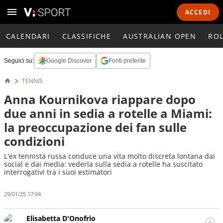
ACCEDI
CALENDARI
CLASSIFICHE
AUSTRALIAN OPEN
RO
Seguici su:
Google Discover
Fonti preferite
TENNIS
Anna Kournikova riappare dopo
due anni in sedia a rotelle a Miami:
la preoccupazione dei fan sulle
condizioni
L'ex tennista russa conduce una vita molto discreta lontana dai
social e dai media: vederla sulla sedia a rotelle ha suscitato
interrogativi tra i suoi estimatori
29/01/25 17:04
Elisabetta D'Onofrio