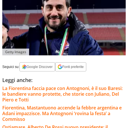
Getty Images
Seguici su:
Google Discover
Fonti preferite
Leggi anche:
La Fiorentina faccia pace con Antognoni, è il suo Baresi:
le bandiere vanno protette, che storie con Juliano, Del
Piero e Totti
Fiorentina, Mastantuono accende la febbre argentina e
Adani impazzisce. Ma Antognoni ‘rovina la festa’ a
Commisso
Ostiamare, Alberto De Rossi nuovo presidente: il