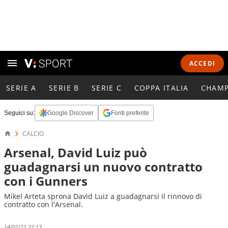
ACCEDI
SERIE A
SERIE B
SERIE C
COPPA ITALIA
CHAMP
Seguici su:
Google Discover
Fonti preferite
CALCIO
Arsenal, David Luiz può
guadagnarsi un nuovo contratto
con i Gunners
Mikel Arteta sprona David Luiz a guadagnarsi il rinnovo di
contratto con l'Arsenal.
14/01/21 22:13