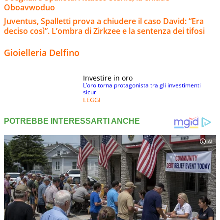
Oboavwoduo
Juventus, Spalletti prova a chiudere il caso David: “Era
deciso così”. L’ombra di Zirkzee e la sentenza dei tifosi
Gioielleria Delfino
Investire in oro
L’oro torna protagonista tra gli investimenti
sicuri
LEGGI