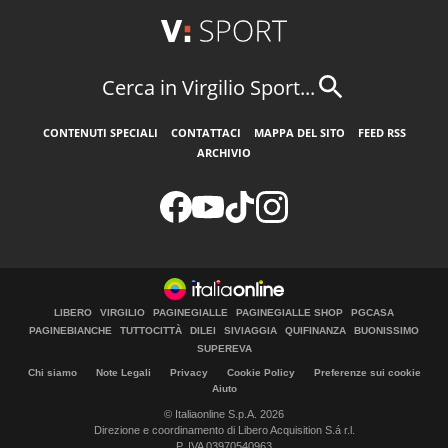
Cerca in Virgilio Sport...
CONTENUTI SPECIALI
CONTATTACI
MAPPA DEL SITO
FEED RSS
ARCHIVIO
LIBERO
VIRGILIO
PAGINEGIALLE
PAGINEGIALLE SHOP
PGCASA
PAGINEBIANCHE
TUTTOCITTÀ
DILEI
SIVIAGGIA
QUIFINANZA
BUONISSIMO
SUPEREVA
Chi siamo
Note Legali
Privacy
Cookie Policy
Preferenze sui cookie
Aiuto
© Italiaonline S.p.A. 2026
Direzione e coordinamento di Libero Acquisition S.á r.l.
P. IVA 03970540963