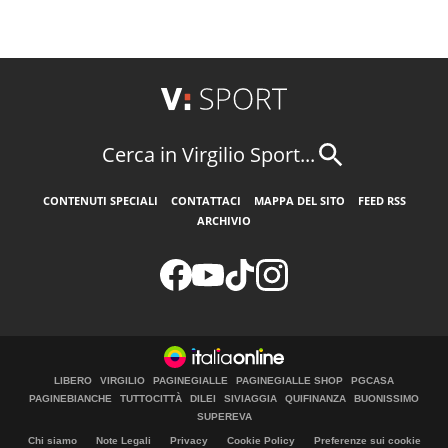
Cerca in Virgilio Sport...
CONTENUTI SPECIALI
CONTATTACI
MAPPA DEL SITO
FEED RSS
ARCHIVIO
LIBERO
VIRGILIO
PAGINEGIALLE
PAGINEGIALLE SHOP
PGCASA
PAGINEBIANCHE
TUTTOCITTÀ
DILEI
SIVIAGGIA
QUIFINANZA
BUONISSIMO
SUPEREVA
Chi siamo
Note Legali
Privacy
Cookie Policy
Preferenze sui cookie