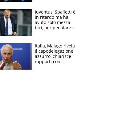
Juventus, Spalletti è
in ritardo ma ha
avuto solo mezza
bici, per pedalare
serve altro: i nodi
cruciali
Italia, Malagò rivela
il capodelegazione
azzurro, chiarisce i
rapporti con
Mancini e Conte e si
schiera su caso
Infantino