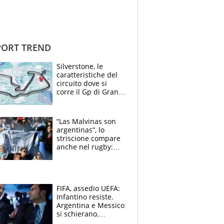
ORT TREND
Silverstone, le
caratteristiche del
circuito dove si
corre il Gp di Gran
Bretagna del
Motomondiale
“Las Malvinas son
argentinas”, lo
striscione compare
anche nel rugby:
dopo Messi e
compagni ormai è
un caso
FIFA, assedio UEFA:
Infantino resiste.
Argentina e Messico
si schierano,
CONCACAF spaccata