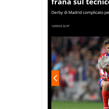
frana sul tecnic
Derby di Madrid complicato per
Real andare sotto dopo nemmen
di Champions League contro l’A
12/03/25 22:37
incassare un duro colpo nello s
tecnico dei Colchoneros.