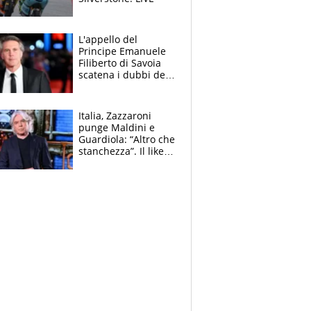
L'appello del
Principe Emanuele
Filiberto di Savoia
scatena i dubbi dei
tifosi: "E' una
trappola"
Italia, Zazzaroni
punge Maldini e
Guardiola: “Altro che
stanchezza”. Il like
di Mancini e le
polemiche sui social