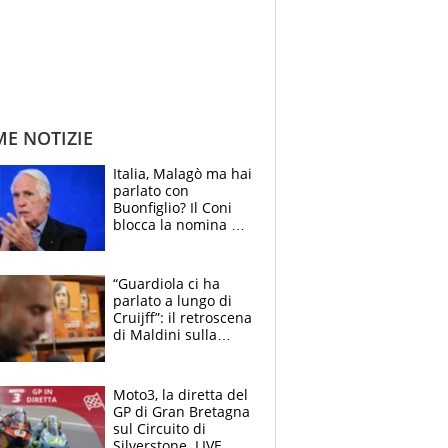
ME NOTIZIE
Italia, Malagò ma hai
parlato con
Buonfiglio? Il Coni
blocca la nomina di
Diana Bianchedi
“Guardiola ci ha
parlato a lungo di
Cruijff”: il retroscena
di Maldini sulla
Nazionale e sul
sogno interrotto
Moto3, la diretta del
GP di Gran Bretagna
sul Circuito di
Silverstone. LIVE