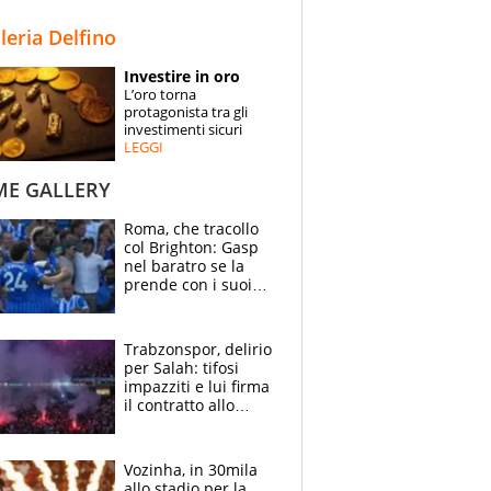
STORIE
lleria Delfino
SPECIALI
Investire in oro
L’oro torna
ESPERTI
protagonista tra gli
investimenti sicuri
LEGGI
CONTATTI
ME GALLERY
Roma, che tracollo
col Brighton: Gasp
nel baratro se la
prende con i suoi
cambiando tutti
Trabzonspor, delirio
per Salah: tifosi
impazziti e lui firma
il contratto allo
stadio
Vozinha, in 30mila
allo stadio per la