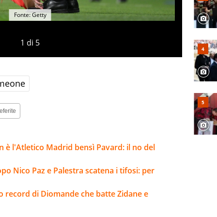
Fonte: Getty
1
di
5
imeone
eferite
 è l'Atletico Madrid bensì Pavard: il no del
opo Nico Paz e Palestra scatena i tifosi: per
sto record di Diomande che batte Zidane e