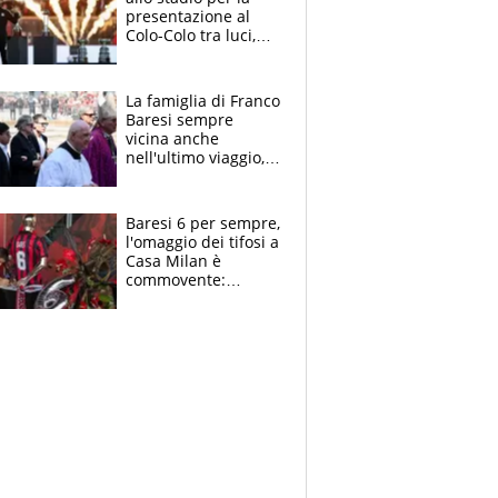
presentazione al
Colo-Colo tra luci,
spettacolo, elicotteri
e paracadutisti
La famiglia di Franco
Baresi sempre
vicina anche
nell'ultimo viaggio,
la moglie Maura, i
figli e i suoi cari
circondati
Baresi 6 per sempre,
dall'affetto dei tifosi
l'omaggio dei tifosi a
Casa Milan è
commovente:
maglie, bandiere,
sciarpe, lacrime e
bigliettini