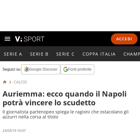
ACCEDI
SERIE A
SERIE B
SERIE C
COPPA ITALIA
CHAMP
Seguici su:
Google Discover
Fonti preferite
CALCIO
Auriemma: ecco quando il Napoli
potrà vincere lo scudetto
Il giornalista partenopeo spiega le ragioni che ostacolano gli
azzurri nella corsa al titolo
23/03/19 10:07