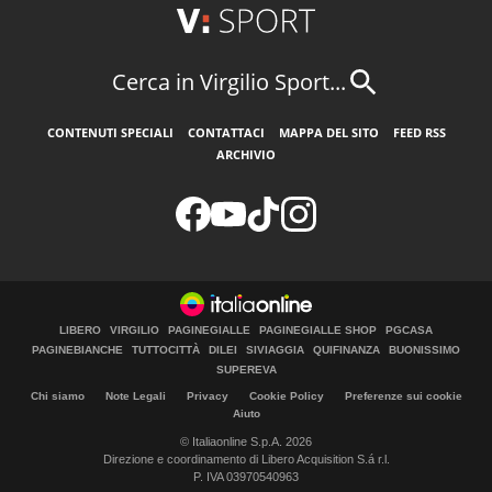
Cerca in Virgilio Sport...
CONTENUTI SPECIALI
CONTATTACI
MAPPA DEL SITO
FEED RSS
ARCHIVIO
LIBERO
VIRGILIO
PAGINEGIALLE
PAGINEGIALLE SHOP
PGCASA
PAGINEBIANCHE
TUTTOCITTÀ
DILEI
SIVIAGGIA
QUIFINANZA
BUONISSIMO
SUPEREVA
Chi siamo
Note Legali
Privacy
Cookie Policy
Preferenze sui cookie
Aiuto
© Italiaonline S.p.A. 2026
Direzione e coordinamento di Libero Acquisition S.á r.l.
P. IVA 03970540963