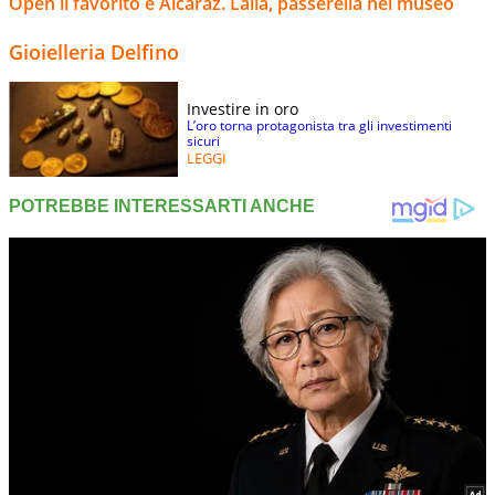
Open il favorito è Alcaraz. Laila, passerella nel museo
Gioielleria Delfino
Investire in oro
L’oro torna protagonista tra gli investimenti
sicuri
LEGGI