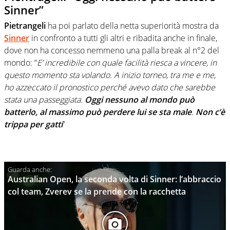
Sinner”
Pietrangeli
ha poi parlato della netta superiorità mostra da
Sinner
in confronto a tutti gli altri e ribadita anche in finale,
dove non ha concesso nemmeno una palla break al n°2 del
mondo: “
E’ incredibile con quale facilità riesca a vincere, in
questo momento sta volando. A inizio torneo, tra me e me,
ho azzeccato il pronostico perché avevo dato che sarebbe
stata una passeggiata.
Oggi nessuno al mondo può
batterlo, al massimo può perdere lui se sta male
.
Non c’è
trippa per gatti
”
Australian Open, la seconda volta di Sinner: l’abbraccio
col team, Zverev se la prende con la racchetta