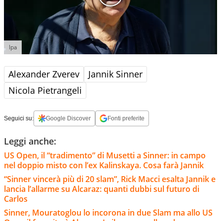
Ipa
Alexander Zverev
Jannik Sinner
Nicola Pietrangeli
Seguici su:
Google Discover
Fonti preferite
Leggi anche:
US Open, il “tradimento” di Musetti a Sinner: in campo
nel doppio misto con l’ex Kalinskaya. Cosa farà Jannik
“Sinner vincerà più di 20 slam”, Rick Macci esalta Jannik e
lancia l’allarme su Alcaraz: quanti dubbi sul futuro di
Carlos
Sinner, Mouratoglou lo incorona in due Slam ma allo US