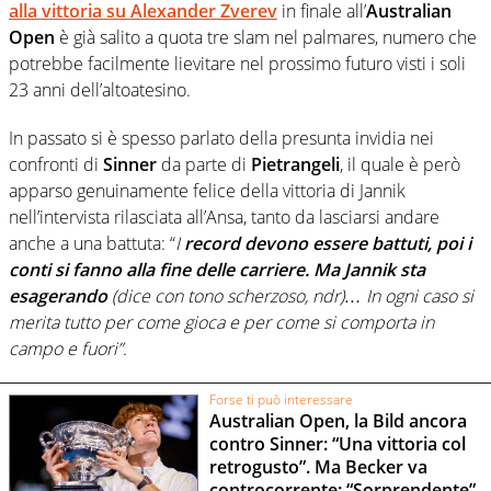
alla vittoria su
Alexander Zverev
in finale all’
Australian
Open
è già salito a quota tre slam nel palmares, numero che
potrebbe facilmente lievitare nel prossimo futuro visti i soli
23 anni dell’altoatesino.
In passato si è spesso parlato della presunta invidia nei
confronti di
Sinner
da parte di
Pietrangeli
, il quale è però
apparso genuinamente felice della vittoria di Jannik
nell’intervista rilasciata all’Ansa, tanto da lasciarsi andare
anche a una battuta: “
I
record devono essere battuti, poi i
conti si fanno alla fine delle carriere. Ma Jannik sta
esagerando
(dice con tono scherzoso, ndr)… In ogni caso si
merita tutto per come gioca e per come si comporta in
campo e fuori”.
Forse ti può interessare
Australian Open, la Bild ancora
contro Sinner: “Una vittoria col
retrogusto”. Ma Becker va
controcorrente: “Sorprendente”