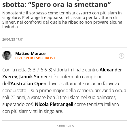
sbotta: “Spero ora la smettano”
Nonostante il sorpasso come tennista azzurro con più slam in
singolare, Pietrangeli è apparso felicissimo per la vittoria di
Sinner, nei confronti del quale ha ribadito non provare alcuna
invindia
26/01/25 17:01
Matteo Morace
LIVE SPORT SPECIALIST
La multimedialità quale approccio personale e
professionale. Ama raccontare lo sport focalizzando ogni
Con la netta (6-3 7-6 6-3) vittoria in finale contro
Alexander
attenzione sul tempo reale: la verità della dirette non
Zverev
,
Jannik Sinner
si è confermato campione
sono opinioni ma fatti
dell’
Australian Open
dove esattamente un anno fa aveva
conquistato il suo primo major della carriera, arrivando ora, a
soli 23 anni, a vantare ben 3 titoli slam nel suo palmares,
superando così
Nicola Pietrangeli
come tennista italiano
con più slam vinti in singolare.