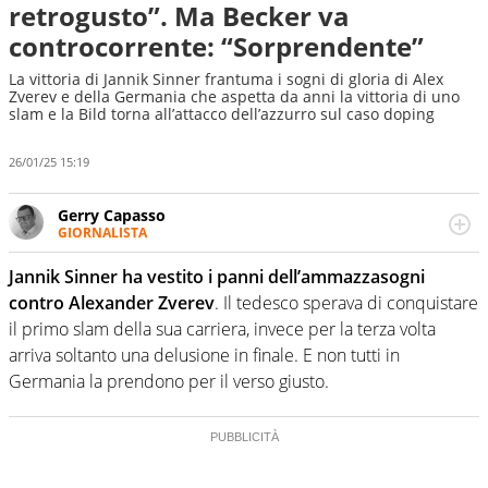
retrogusto”. Ma Becker va
controcorrente: “Sorprendente”
La vittoria di Jannik Sinner frantuma i sogni di gloria di Alex
Zverev e della Germania che aspetta da anni la vittoria di uno
slam e la Bild torna all’attacco dell’azzurro sul caso doping
26/01/25 15:19
Gerry Capasso
GIORNALISTA
Per lui gli sport americani non hanno segreti: basket,
football, baseball e la capacità innata di trovare la notizia
Jannik Sinner ha vestito i panni dell’ammazzasogni
dove altri non vedono granché
contro Alexander Zverev
. Il tedesco sperava di conquistare
il primo slam della sua carriera, invece per la terza volta
arriva soltanto una delusione in finale. E non tutti in
Germania la prendono per il verso giusto.