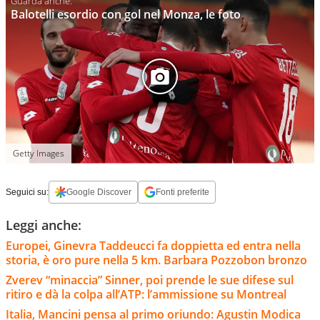
Balotelli esordio con gol nel Monza, le foto
Getty Images
Seguici su:
Google Discover
Fonti preferite
Leggi anche:
Europei, Ginevra Taddeucci fa doppietta ed entra nella
storia, è oro pure nella 5 km. Barbara Pozzobon bronzo
Zverev “minaccia” Sinner, poi prende le sue difese sul
ritiro e dà la colpa all’ATP: l’ammissione su Montreal
Italia, Mancini pensa al primo oriundo: Agustin Modica