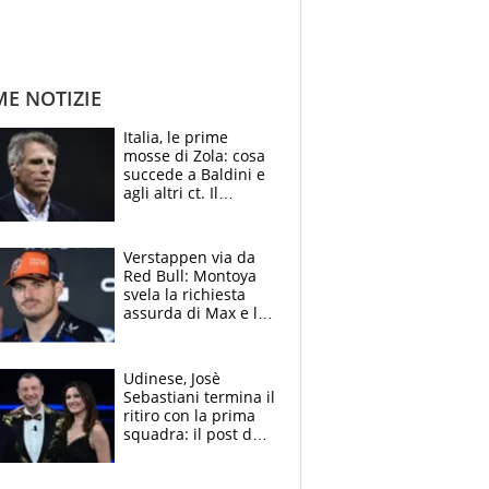
ME NOTIZIE
Italia, le prime
mosse di Zola: cosa
succede a Baldini e
agli altri ct. Il
Borussia tenta un
altro sgarbo agli
azzurri
Verstappen via da
Red Bull: Montoya
svela la richiesta
assurda di Max e lo
avverte: “Sicuro
Mercedes e
McLaren siano
Udinese, Josè
meglio?”
Sebastiani termina il
ritiro con la prima
squadra: il post del
figlio di Amadeus e
Sanremo sullo