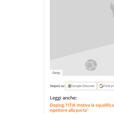
Getty
Seguici su:
Google Discover
Fonti pr
Leggi anche:
Doping, l'ITIA motiva la squalifi
ispettore alla porta"