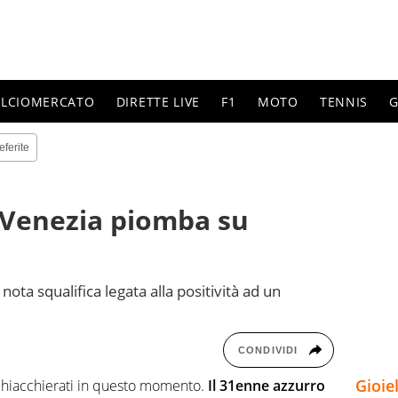
ALCIOMERCATO
DIRETTE LIVE
F1
MOTO
TENNIS
G
eferite
 Venezia piomba su
ota squalifica legata alla positività ad un
CONDIVIDI
Gioie
 chiacchierati in questo momento.
Il 31enne azzurro