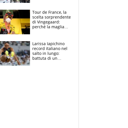
rito della Norvegia
di Haaland e
compagni
Tour de France, la
scelta sorprendente
di Vingegaard:
perché la maglia
gialla indossa la
mascherina, il
rischio da evitare
Larissa Iapichino
record italiano nel
salto in lungo:
battuta di un
centimetro mamma
Fiona May