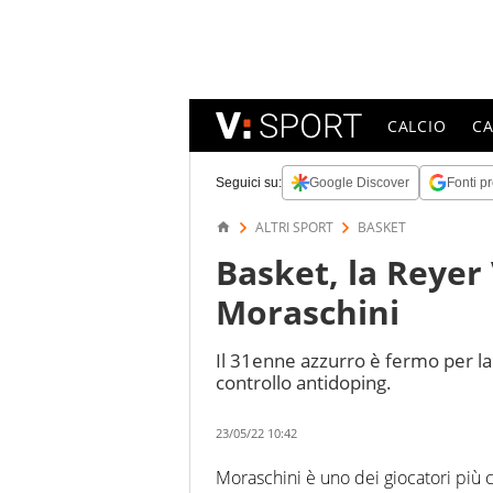
CALCIO
C
Seguici su:
Google Discover
Fonti pr
ALTRI SPORT
BASKET
Basket, la Reyer
Moraschini
Il 31enne azzurro è fermo per la n
controllo antidoping.
23/05/22 10:42
Moraschini è uno dei giocatori più