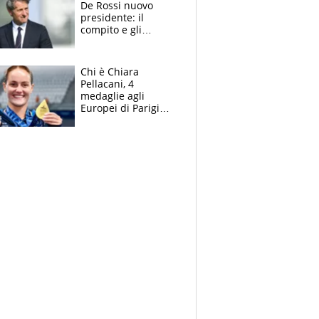
De Rossi nuovo
presidente: il
compito e gli
obiettivi ricevuti dal
figlio Daniele
Chi è Chiara
Pellacani, 4
medaglie agli
Europei di Parigi
2026, papà
Giampaolo
giornalista, mamma
insegnante e il
fratello calciatore