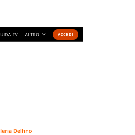
UIDA TV
ALTRO
ACCEDI
CALENDARI E CLASSIFICHE
ALTRI SPORT
MONDIALI 2026
OLIMPIADI
GOSSIP
LIFESTYLE
lleria Delfino