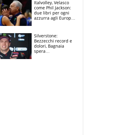
sfondo
Italvolley, Velasco
come Phil Jackson:
due libri per ogni
azzurra agli Europei.
Quello per Sylla è
“geniale”
Silverstone:
Bezzecchi record e
dolori, Bagnaia
spera
nell'antidolorifico,
Marquez si tira fuori
e vota Aprilia