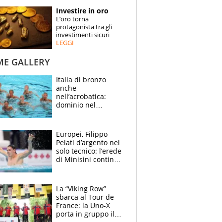
STORIE
Investire in oro
L’oro torna
SPECIALI
protagonista tra gli
investimenti sicuri
LEGGI
ESPERTI
ME GALLERY
CONTATTI
Italia di bronzo
anche
nell’acrobatica:
dominio nel
medagliere, ora
tocca a Ceccon, Curti
e compagni
Europei, Filippo
continuare
Pelati d’argento nel
solo tecnico: l’erede
di Minisini continua
a stupire, Los
Angeles è già nel
mirino
La “Viking Row”
sbarca al Tour de
France: la Uno-X
porta in gruppo il