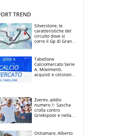
ORT TREND
Silverstone, le
caratteristiche del
circuito dove si
corre il Gp di Gran
Bretagna del
Motomondiale
Tabellone
Calciomercato Serie
A. Movimenti,
acquisti e cessioni:
estate 2026-27
Zverev, addio
numero 1: Sascha
crolla contro
Griekspoor e nella
sfida a due con
Sinner si conferma
terzo. Quanti malori
Ostiamare, Alberto
a Montreal