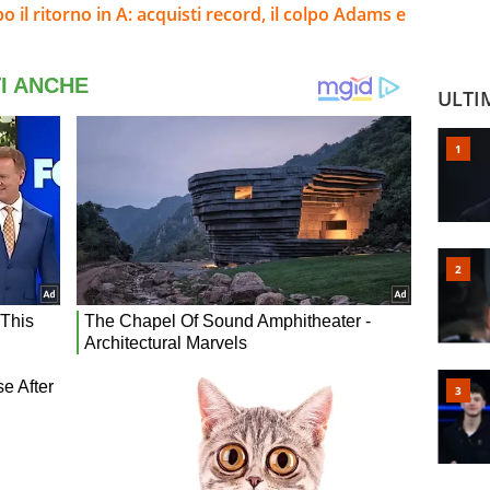
 il ritorno in A: acquisti record, il colpo Adams e
ULTI