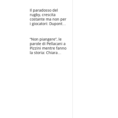
successo, ho le
prove”
Il paradosso del
rugby, crescita
costante ma non per
i giocatori: Dupont
(il più pagato al
mondo) guadagna
solo 1,4 milioni
“Non piangere”, le
all'anno
parole di Pellacani a
Pizzini mentre fanno
la storia: Chiara
batte anche il
record di Ceccon