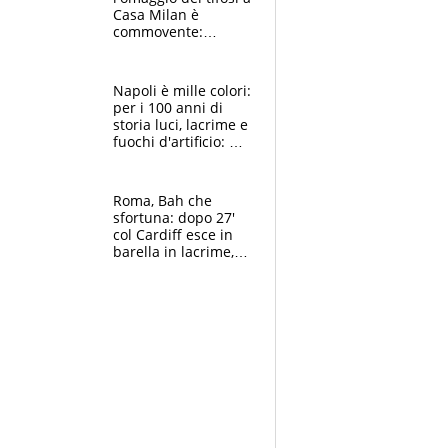
Casa Milan è
commovente:
maglie, bandiere,
sciarpe, lacrime e
bigliettini
Napoli è mille colori:
per i 100 anni di
storia luci, lacrime e
fuochi d'artificio: De
Laurentiis salta al
coro anti-Juve
Roma, Bah che
sfortuna: dopo 27'
col Cardiff esce in
barella in lacrime,
Dybala rigore da
schiaffi, i giallorossi
prendono 3 gol in
45'