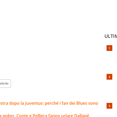
ULTI
eferite
estra dopo la Juventus: perché i fan dei Blues sono
a poker, Conte e Pelligra fanno urlare Dallapé,