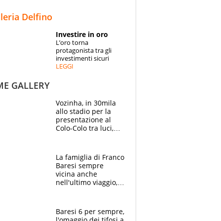
STORIE
lleria Delfino
SPECIALI
Investire in oro
L’oro torna
ESPERTI
protagonista tra gli
investimenti sicuri
LEGGI
CONTATTI
ME GALLERY
Vozinha, in 30mila
allo stadio per la
presentazione al
Colo-Colo tra luci,
spettacolo, elicotteri
e paracadutisti
La famiglia di Franco
Baresi sempre
vicina anche
nell'ultimo viaggio,
la moglie Maura, i
figli e i suoi cari
circondati
Baresi 6 per sempre,
dall'affetto dei tifosi
l'omaggio dei tifosi a