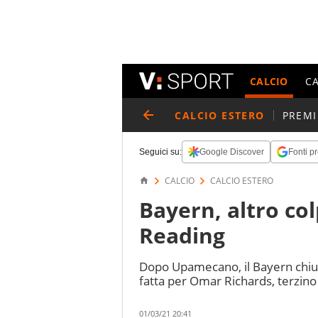
CALCIO
C
CALCIO ESTERO
PREMI
Seguici su:
Google Discover
Fonti pr
CALCIO
CALCIO ESTERO
Bayern, altro co
Reading
Dopo Upamecano, il Bayern chiud
fatta per Omar Richards, terzino 
01/03/21 20:41