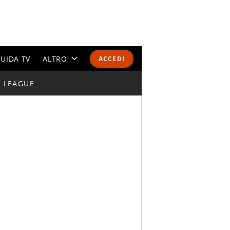
UIDA TV
ALTRO
ACCEDI
I LEAGUE
CALENDARI E CLASSIFICHE
ALTRI SPORT
MONDIALI 2026
OLIMPIADI
GOSSIP
LIFESTYLE