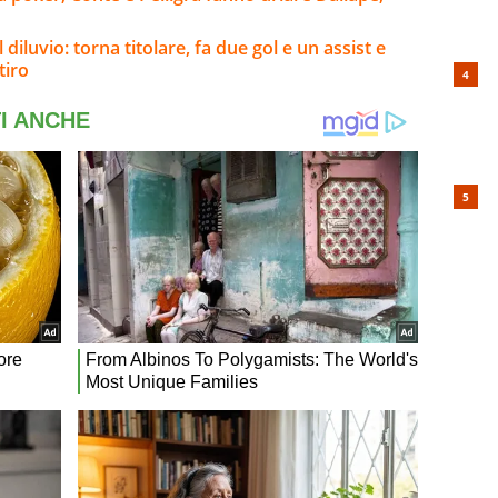
 diluvio: torna titolare, fa due gol e un assist e
tiro