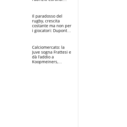
“Ecco cosa è
successo, ho le
prove”
Il paradosso del
rugby, crescita
costante ma non per
i giocatori: Dupont
(il più pagato al
mondo) guadagna
solo 1,4 milioni
Calciomercato: la
all'anno
Juve sogna Frattesi e
dà l’addio a
Koopmeiners,
Romero si allontana
dall’Inter, Fiorentina
scatenata