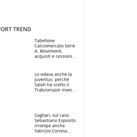
ORT TREND
Tabellone
Calciomercato Serie
A. Movimenti,
acquisti e cessioni:
estate 2026-27
Lo voleva anche la
Juventus: perché
Salah ha scelto il
Trabzonspor invece
di un top club
Cagliari, sul caso
Sebastiano Esposito
irrompe anche
Fabrizio Corona:
“Ecco cosa è