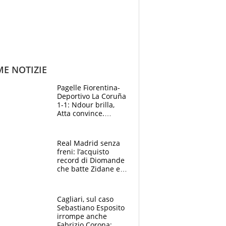
ME NOTIZIE
Pagelle Fiorentina-
Deportivo La Coruña
1-1: Ndour brilla,
Atta convince.
Pongracic rovina
tutto nel finale
Real Madrid senza
freni: l’acquisto
record di Diomande
che batte Zidane e
Ronaldo. Vinicius
rinnova: le cifre
Cagliari, sul caso
Sebastiano Esposito
irrompe anche
Fabrizio Corona: