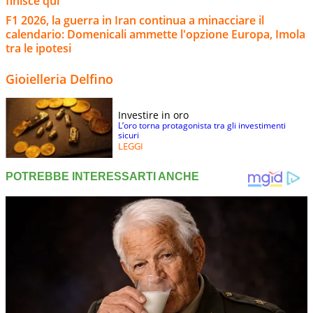
finisce qui
F1 2026, la guerra in Iran continua a minacciare il
calendario: Domenicali ammette l'opzione Europa, Imola
tra le ipotesi
Gioielleria Delfino
Investire in oro
L’oro torna protagonista tra gli investimenti
sicuri
LEGGI