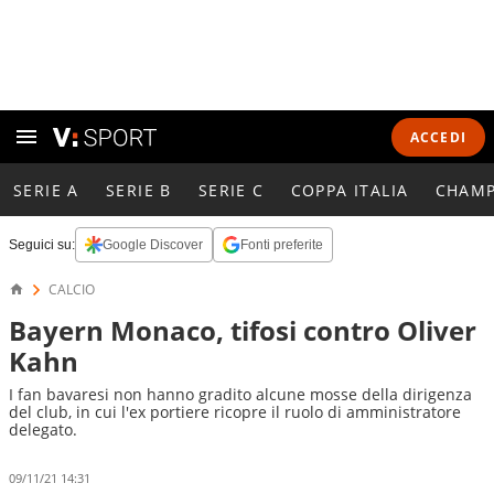
ACCEDI
SERIE A
SERIE B
SERIE C
COPPA ITALIA
CHAMP
Seguici su:
Google Discover
Fonti preferite
CALCIO
Bayern Monaco, tifosi contro Oliver
Kahn
I fan bavaresi non hanno gradito alcune mosse della dirigenza
del club, in cui l'ex portiere ricopre il ruolo di amministratore
delegato.
09/11/21 14:31