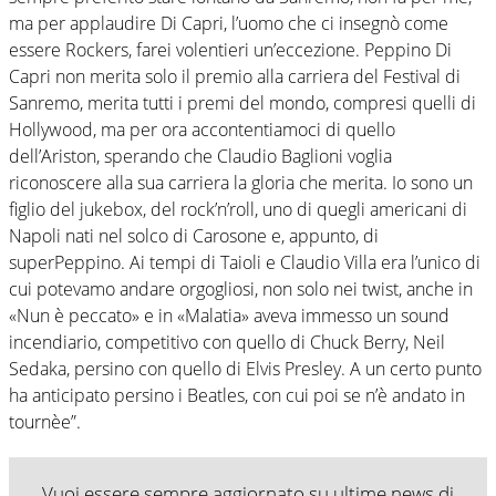
ma per applaudire Di Capri, l’uomo che ci insegnò come
essere Rockers, farei volentieri un’eccezione. Peppino Di
Capri non merita solo il premio alla carriera del Festival di
Sanremo, merita tutti i premi del mondo, compresi quelli di
Hollywood, ma per ora accontentiamoci di quello
dell’Ariston, sperando che Claudio Baglioni voglia
riconoscere alla sua carriera la gloria che merita. Io sono un
figlio del jukebox, del rock’n’roll, uno di quegli americani di
Napoli nati nel solco di Carosone e, appunto, di
superPeppino. Ai tempi di Taioli e Claudio Villa era l’unico di
cui potevamo andare orgogliosi, non solo nei twist, anche in
«Nun è peccato» e in «Malatia» aveva immesso un sound
incendiario, competitivo con quello di Chuck Berry, Neil
Sedaka, persino con quello di Elvis Presley. A un certo punto
ha anticipato persino i Beatles, con cui poi se n’è andato in
tournèe”.
Vuoi essere sempre aggiornato su ultime news di